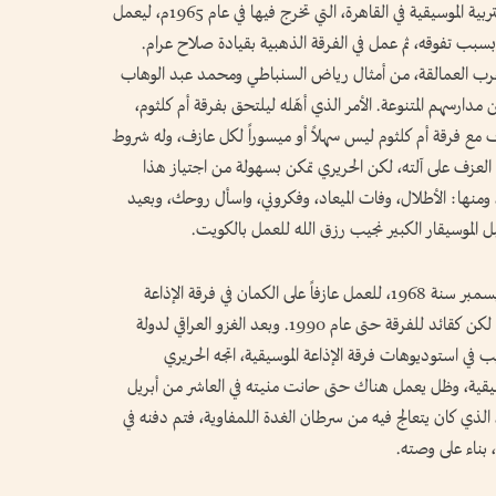
بعد أن أكمل صاحبنا تعليمه العام، التحق بكلية التربية الموسيقية في القاهرة، التي تخرج فيها في عام 1965م، ليعمل
بسبب تفوقه، ثم عمل في الفرقة الذهبية بقيادة صلاح عرام.
عرب العمالقة، من أمثال رياض السنباطي ومحمد عبد الوهاب
رسهم المتنوعة. الأمر الذي أهّله ليلتحق بفرقة أم كلثوم،
براير 1968، حيث إن العزف مع فرقة أم كلثوم ليس سهلاً أو ميسوراً لكل عازف، وله شروط
ي العزف على آلته، لكن الحريري تمكن بسهولة من اجتياز هذا
ومنها: الأطلال، وفات الميعاد، وفكروني، واسأل روحك، وبعيد
 الموسيقار الكبير نجيب رزق الله للعمل بالكويت.
وهكذا، وصل الحريري إلى الكويت في الثامن من ديسمبر سنة 1968، للعمل عازفاً على الكمان في فرقة الإذاعة
الموسيقية، مذاك وحتى عام 1973، ثم واصل العمل، لكن كقائد للفرقة حتى عام 1990. وبعد الغزو العراقي لدولة
ب في استوديوهات فرقة الإذاعة الموسيقية، اتجه الحريري
وسيقية، وظل يعمل هناك حتى حانت منيته في العاشر من أبريل
ة، الذي كان يتعالج فيه من سرطان الغدة اللمفاوية، فتم دفنه في
بناء على وصته.