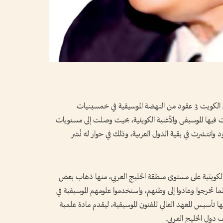
يقول الكاتب وليد الرجيب، ما مفاده أنه مرت على الكويت 3 عقود من النهضة الموسيقية في خمسينيات
فيها الموسيقى والأغنية الكويتية، بحيث وصلت إلى مستويات
ود وانتشرت في بقية الدول العربية، وذلك في حوار له نُشر
الكويتية على مستوى منطقة الخليج العربي، منها ذهاب بعض
لما تخرجوا وعادوا إلى وطنهم، واستخدموا علومهم الموسيقية في
نها تأسيس المعهد العالي للفنون الموسيقية، ليقدم مادة علمية
 دول الخليج العربي.