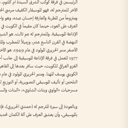
الرئيسين في فرقة كوكب الشرق السيدة أم كلثوم،
ومتزوجاً من المطربة والعازفة إحسان عبده، وهو و
العزف على العود، حينما كان مقيماً في الكويت في
الأصغر منير الح
1977 للعمل في فرقة الإذاعة الموسيقية إلى جا
الغزو العراقي للكويت، حيث سافر بعدها إلى القاه
التلحين أو تأليف الموسيقى التصويرية، أو التوزيع
مسرحيات «الواوي وبنات الشاوي»، «البنات والساحر
وبالعودة إلى سيرة المترجم له (حمدي الحريري)، فإ
بالموسيقى، وأن يعشق العزف على آلة الكمان تحديدا