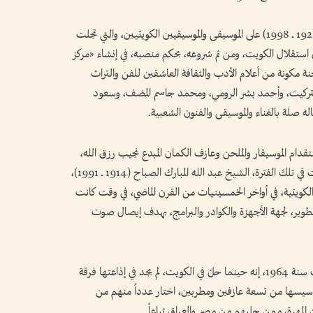
ومنها أيضاً أفضال المرحوم حمد عيسى الرجيب (1922 ــ 1998) على الموسيقى والموسيقيين الكويتيين، والتي تجلت
 استقلال الكويت، ومن ثم شروعه، بحكم منصبه، في إنشاء «مركز
» في عام 1956، وتم تشكيل لجنة مكونة من أعلام الأدب والثقافة العاشقين للفن والتراث
لتركيت، وأحمد بشر الرومي، ومحمد جاسم المضف، وسعود
 صلة بالغناء والموسيقى والفنون الشعبية.
دام الموسيقار والملحن وعازف الكمان المبدع نجيب رزق الله،
الذي وقع عليه الاختيار من قبل نائب حاكم الكويت في تلك الفترة، الشيخ عبد الله المبارك الصباح (1914 ــ 1991)،
لكويتية، في أواخر الخمسينيات من القرن الماضي، في وقت كانت
تطوير، لجهة الأجهزة والكوادر والبرامج، بهدف إيصال صوت
يقول رزق الله في حوار مسجل مع تلفزيون الكويت سنة 1964، إنه حينما حلّ في الكويت، لم يجد في إذاعتها فرقة
أسيسها من تسعة عازفين ومطربين، اختار عدداً منهم من
المهرة، ممن جلبهم من مصر والعراق تباعاً.