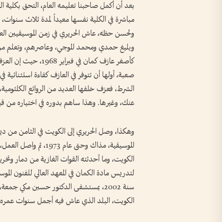
مباشرة في الكلية نفسها معيداً لمدة ثلاث سنوات، 
ولحسن حظه، عاش الحريري في زمن الموسيقيين ال
وبليغ حمدي ومحمد الموجي، وعاصرهم، وتعلم من مدا
كأصغر عازف كمان في ف
صعبة، أولها أن تتوفر في العازف كفاءة استثنائية ف
الشرط، فعزف خلفها العديد من الروائع الكلثومية، 
عنك، وغيرها. وهذا ساهم بدوره في اختياره من قبل
الكويت، وما أحدثته القوات الغازية من دمار وتخري
لتدريس مادة الكمان في المعهد العالي للفنون الم
سنة 2002، بمستشفى الدكتور حسين مكي جمع
الكويت، البلد الذي عاش فيه أجمل سنوات عمره، 