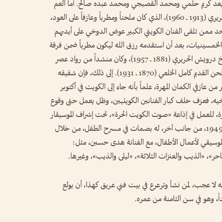
 بعد كريم حلمي ومحمد القصبجي ومحمد عبده صالح. أما العم
الآخر للمترجم له، فهو الموسيقار الكفيف مرسي الحريري (1913 ــ 1960)، الذي كان ملحناً ومطرباً وعازفاً على العود،
احد ممن تلقى الفنان الكويتي الكبير عوض الدوخي على أيديهم
 الخمسينيات، بعد أن استقدمه رزق الله ليكون مطرباً ضمن فرقة
الإذاعة الموسيقية. وللمترجم له عم ثالث، هو الشيخ درويش الحريري (1881 ــ 1957)، وكان منشداً من رواد عصر
النهضة في القرن التاسع عشر، وزميلاً للمطرب والملحن القديم كامل الخلعي (1870 ــ 1931). إلى ذلك، فإن شقيقه
ريري المولود في عام 1949، هو الآخر من عازفي الكمان المهرة، علماً بأنه جاء إلى الكويت في أكتوبر
نب أخيه، فعزف خلف كبار الفنانين الكويتيين، وظل يعمل حتى وقوع
رة، للعمل في إذاعة «صوت الكويت الحرة»، تحت إشراف الموسيقار
الكويتي يوسف المهنا. ومنير الحريري المولود في عام 1949، من جانب آخر، له بصمات في مسرح الطفل، من خلال
 الموسيقي لأعمال الأطفال، مع الفنانة هدى حسين، مثل:
»، «الذيب والعنزات الثلاثة»، «ليلى والذيب»، وغيرها.
نه لا عجب، لمن نشأ وترعرع في بيت فني عريق كهذا، أن يولع
ً، وهو في سن الثامنة من عمره.