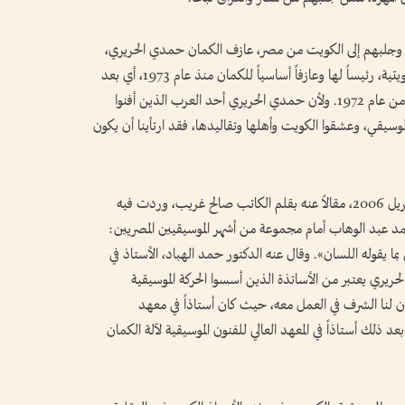
لله وجلبهم إلى الكويت من مصر، عازف الكمان حمدي الحريري،
الذي سيخلفه في قيادة فرقة الموسيقى بالإذاعة الكويتية، رئيساً لها وعازفاً أساسياً للكمان منذ عام 1973، أي بعد
رحيل رزق الله إلى جوار ربه في السادس من يونيو من عام 1972. ولأن حمدي الحريري أحد العرب الذين أفنوا
موسيقي، وعشقوا الكويت وأهلها وتقاليدها، فقد ارتأينا أن يكون
نشرت صحيفة «القبس» الكويتية في العاشر من أبريل 2006، مقالاً عنه بقلم الكاتب صالح غريب، وردت فيه
د عبد الوهاب أمام مجموعة من أشهر الموسيقيين المصريين:
ا يقوله اللسان». وقال عنه الدكتور حمد الهباد، الأستاذ في
حريري يعتبر من الأساتذة الذين أسسوا الحركة الموسيقية
وكان لنا الشرف في العمل معه، حيث كان أستاذاً في معهد
 الموسيقية من عام 1972م إلى 1975م، ثم بعد ذلك أستاذاً في المعهد العالي للفنون الموسيقية لآلة الكمان