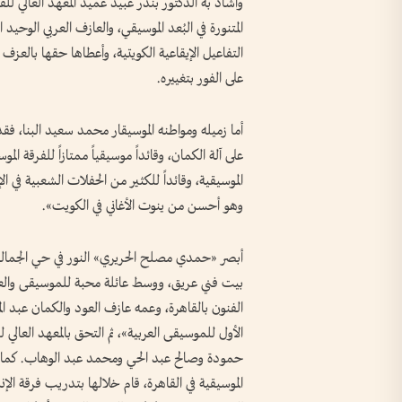
وأشاد به الدكتور بندر عبيد عميد المعهد العالي لل
المتنورة في البُعد الموسيقي، والعازف العربي الوح
التفاعيل الإيقاعية الكويتية، وأعطاها حقها بالعزف 
على الفور بتغييره.
أما زميله ومواطنه الموسيقار محمد سعيد البنا، فقد
على آلة الكمان، وقائداً موسيقياً ممتازاً للفرقة المو
الموسيقية، وقائداً للكثير من الحفلات الشعبية في ا
وهو أحسن من ينوت الأغاني في الكويت».
بيت فني عريق، ووسط عائلة محبة للموسيقى والعزف 
الموسيقية في القاهرة، قام خلالها بتدريب فرقة الإن