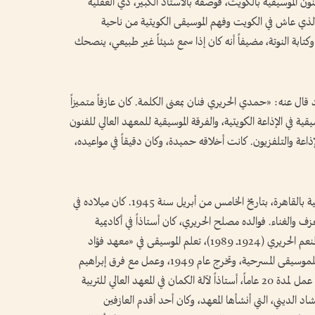
فنون الموسيقية بالكويت، فوصفه بالأستاذ الكبير، ذي العقلية
يد الذي عاش في الكويت وفهم الموسيقى الكويتية من ناحية
وكتابة النوتة، مضيفاً أنه كان إذا سمع شيئاً غير طبيعي، ينصحك
 قال عنه: «حمدي الحريري فنان بمعنى الكلمة. كان عازفاً متميزاً
سيقية في الإذاعة الكويتية، والفرقة الموسيقية للمعهد العالي للفنون
لإذاعة والتلفزيون. كانت أخلاقه حميدة، وكان دقيقاً في مواعيده،
أبصر «حمدي مصلح الحريري» النور في حي الجمالية بالقاهرة، بتاريخ الخامس من أبريل سنة 1945. كان ميلاده في
والغناء. فوالده مصلح الحريري، كان أستاذاً في أكاديمية
الفنون بالقاهرة، وعمه عازف العود والكمان عبد المنعم الحريري (1924ــ 1989)، تعلم الموسيقى في «معهد فؤاد
الأول للموسيقى العربية»، ثم التحق بالمعهد العالي للموسيقى المسرحية، وتخرج عام 1949، وعمل مع فرق إبراهيم
حمودة وصالح عبد الحي ومحمد عبد الوهاب. كما عمل لمدة 20 عاماً، أستاذاً لآلة الكمان في المعهد العالي للتربية
شاد الديني، التي أنشأها المعهد، وكان أحد أقدم العازفين