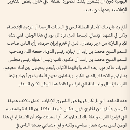
اليومية دون أن يشعروا بتلك الصورة القلقة التي تحاول بعض التقارير
الإعلامية رسمها من بعيد.
أبلغ رد على تلك الأخبار المضللة ليس في البيانات الرسمية أو الردود الإعلامية،
ولكن في المشهد الإنساني البسيط الذي نراه كل يوم في هذا الوطن. ففي هذه
الأيام المباركة من شهر رمضان، الذي لم تحترم إيران حرمته، رأى الناس صاحب
السمو الشيخ محمد بن زايد آل نهيان، رئيس الدولة، حفظه الله، وصاحب
السمو الشيخ محمد بن راشد آل مكتوم، نائب رئيس الدولة رئيس مجلس
الوزراء، حاكم دبي، رعاه الله، وأنجالهما الكرام، رأوهم يتجولون بين أبناء شعبهم،
يشاركونهم الاحتفاء بالشهر الكريم، ويتبادلون معهم الأحاديث في أجواء يملؤها
القرب الإنساني والبساطة التي عُرف بها قادة هذا الوطن الآمن المستقر.
هذه المشاهد، التي لم تكن غريبة على الناس في الإمارات، تحمل دلالات عميقة
لكل من يتأملها من الخارج، فهي تعكس طبيعة العلاقة بين القيادة والشعب،
التي قوامها القرب والثقة والاطمئنان، كما أنها مشاهد تؤكد أن الاستقرار في هذا
الوطن ليس مجرد شعار سياسي، ولكنه واقع اجتماعي يعيشه الناس في