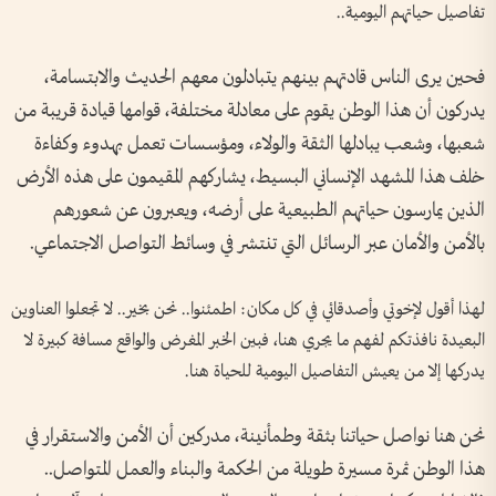
تفاصيل حياتهم اليومية..
فحين يرى الناس قادتهم بينهم يتبادلون معهم الحديث والابتسامة،
يدركون أن هذا الوطن يقوم على معادلة مختلفة، قوامها قيادة قريبة من
شعبها، وشعب يبادلها الثقة والولاء، ومؤسسات تعمل بهدوء وكفاءة
خلف هذا المشهد الإنساني البسيط، يشاركهم المقيمون على هذه الأرض
الذين يمارسون حياتهم الطبيعية على أرضه، ويعبرون عن شعورهم
بالأمن والأمان عبر الرسائل التي تنتشر في وسائط التواصل الاجتماعي.
لهذا أقول لإخوتي وأصدقائي في كل مكان: اطمئنوا.. نحن بخير.. لا تجعلوا العناوين
البعيدة نافذتكم لفهم ما يجري هنا، فبين الخبر المغرض والواقع مسافة كبيرة لا
يدركها إلا من يعيش التفاصيل اليومية للحياة هنا.
نحن هنا نواصل حياتنا بثقة وطمأنينة، مدركين أن الأمن والاستقرار في
هذا الوطن ثمرة مسيرة طويلة من الحكمة والبناء والعمل المتواصل..