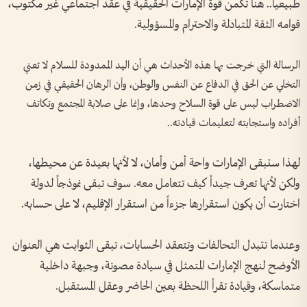
طبيعياً.. هنا تكمن قوة الإمارات الحقيقية في عقد اجتماعي غير مكتوب،
قوامه الثقة المتبادلة والاحترام والمسؤولية.
الرسالة التي خرجت بها هذه الأحداث هي أن اليد الممدودة للسلام لا تعني
التخلي عن الحق في الدفاع عن النفس والوطن، وأن الرهان الحقيقي في زمن
الاضطراب ليس على قوة السلاح وحدها، وإنما على صلابة المجتمع وتكاتف
أفراده واستجابته لتعليمات قيادته..
لهذا ستبقى الإمارات واحة أمن وأمان، لا لأنها بعيدة عن محيطها،
ولكن لأنها تعرف جيداً كيف تتعامل معه. سوف تبقى نموذجاً لدولة
اختارت أن يكون استقرارها جزءاً من استقرار الإقليم، لا على حسابه.
وعندما تتبدل التحالفات وتتعقد الحسابات، تبقى الثوابت هي العنوان
الأوضح لنهج الإمارات المتمثل في سيادة مصونة، وجبهة داخلية
متماسكة، وقيادة تقرأ اللحظة بعين الحاضر وعقل المستقبل.