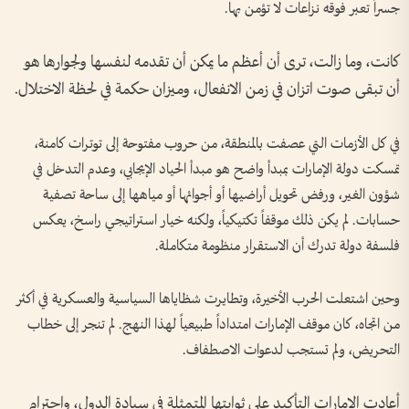
جسراً تعبر فوقه نزاعات لا تؤمن بها.
كانت، وما زالت، ترى أن أعظم ما يمكن أن تقدمه لنفسها ولجوارها هو
أن تبقى صوت اتزان في زمن الانفعال، وميزان حكمة في لحظة الاختلال.
في كل الأزمات التي عصفت بالمنطقة، من حروب مفتوحة إلى توترات كامنة،
تمسكت دولة الإمارات بمبدأ واضح هو مبدأ الحياد الإيجابي، وعدم التدخل في
شؤون الغير، ورفض تحويل أراضيها أو أجوائها أو مياهها إلى ساحة تصفية
حسابات. لم يكن ذلك موقفاً تكتيكياً، ولكنه خيار استراتيجي راسخ، يعكس
فلسفة دولة تدرك أن الاستقرار منظومة متكاملة.
وحين اشتعلت الحرب الأخيرة، وتطايرت شظاياها السياسية والعسكرية في أكثر
من اتجاه، كان موقف الإمارات امتداداً طبيعياً لهذا النهج. لم تنجر إلى خطاب
التحريض، ولم تستجب لدعوات الاصطفاف.
أعادت الإمارات التأكيد على ثوابتها المتمثلة في سيادة الدول، واحترام