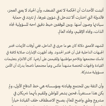
أثبتت الأحداث أن الحكمة لا تعني الضعف، وأن الحياد لا يعني العجز،
فالدولة التي اختارت ألا تتدخل في شؤون غيرها، لم تتردد في حماية
سيادتها وصون أمنها. وبين الموقفين خيط دقيق اسمه المسؤولية تجاه
الذات، وتجاه الإقليم، وتجاه العالم.
المشهد الأعمق دلالة كان هو ما جرى في الداخل، ففي أوقات الأزمات تختبر
الجبهات الداخلية قبل أن تختبر الحدود. وقد أظهرت الإمارات صلابة لافتة في
تماسك مجتمعها وتلاحم مواطنيها والمقيمين على أرضها. كان الالتزام بتعليمات
القيادة والجهات المختصة مشهداً عكس وعياً مجتمعياً ناضجاً يدرك أن الأمن
مسؤولية مشتركة.
وأن الثقة بين المجتمع وقيادته ومؤسساته هي خط الدفاع الأول، ولم
يكن هذا مستغرباً، فحين يشعر المواطن والمقيم بأنهما شريكان في
مشروع وطني واضح المعالم، يصبح الاصطفاف خلف القيادة خياراً