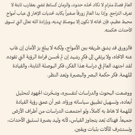
العالم فضاءٌ مترامٍ لا تكاد تحدّه حدود، والزمان كساعةٍ تمضي بعقارب ثابتة لا
تعرف التراجع. وإذا بدا العالم زورقاً صغيراً يكابد تحديات الإبحار في عباب أمواج
محيط عظيم، فإن نجاته لا تكون إلا ببوصلةٍ تهديه، وبإرادة الله تعالى التي تسوق
الأحداث بحكمته.
فالزورق قد يشق طريقه بين الأمواج، ولكنه لا يبلغ برّ الأمان إن غاب
عنه الاتجاه، ولا يرتقي إلى فكرٍ رشيد إن لم يُحسن قراءة الرؤية التي تقوده.
لقد اجتهد العالم في دراسة هذا الفكر، فكر البوصلة الثابتة، والقيادة
الملهمة. فكر حكمة البصر والبصيرة وبُعد النظر.
ووضعت البحوث والدراسات لتفسيره، وسُخّرت الجهود لتحليل
أبعاده، وتسهيل تطبيق سياساته ورؤاه. غير أن عمق رؤية القيادة
الملهمة لا يحاط به كاملاً، ولو اجتمعت الدراسات من أطراف الأرض
جميعاً. فهناك بُعد يتجاوز القياس، لأنه وليد بصيرة تستبق الأحداث،
وتستشرف المآلات بثبات ويقين.