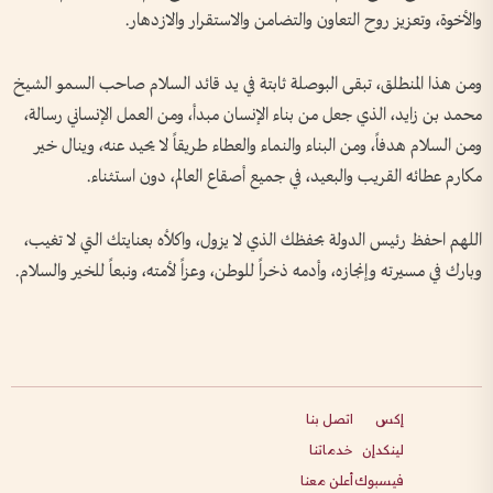
والأخوة، وتعزيز روح التعاون والتضامن والاستقرار والازدهار.
ومن هذا المنطلق، تبقى البوصلة ثابتة في يد قائد السلام صاحب السمو الشيخ
محمد بن زايد، الذي جعل من بناء الإنسان مبدأ، ومن العمل الإنساني رسالة،
ومن السلام هدفاً، ومن البناء والنماء والعطاء طريقاً لا يحيد عنه، وينال خير
مكارم عطائه القريب والبعيد، في جميع أصقاع العالم، دون استثناء.
اللهم احفظ رئيس الدولة بحفظك الذي لا يزول، واكلأه بعنايتك التي لا تغيب،
وبارك في مسيرته وإنجازه، وأدمه ذخراً للوطن، وعزاً لأمته، ونبعاً للخير والسلام.
إكس
اتصل بنا
لينكدإن
خدماتنا
فيسبوك
أعلن معنا