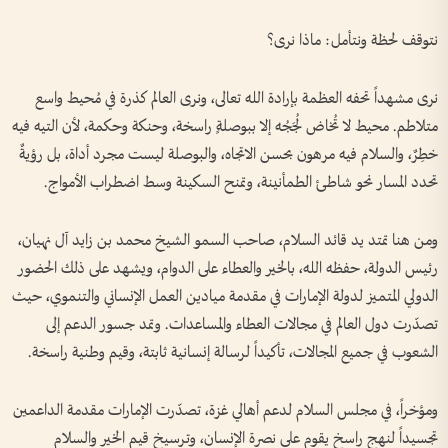
نتوقف لحظة ونتأمل: ماذا نرى؟
نرى مشهداً تحفه العظمة بإرادة الله تعالى، ونرى العالم كذرة في مُحيط واسع
متلاطم. محيط لا تُخاض لُجَجُه إلا ببوصلةٍ راسخة، وحنكة وحكمة، لأن التيه فيه
خطِرٌ، والسلام فيه مرهون بحسن الاتجاه، والبوصلة ليست مجرد أداة، بل رؤيةٌ
تحدد المسار نحو شاطئ الطمأنينة، وتمنح السكينة وسط اضطراب الأمواج.
ومن هنا تمتد يد قائد السلام، صاحب السمو الشيخ محمد بن زايد آل نهيان،
رئيس الدولة، حفظه الله، بالخير والعطاء على الدوام، ويشهد على ذلك الحضور
الدولي المتميز لدولة الإمارات في مقدمة ميادين العمل الإنساني والتنموي، حيث
تصدّرت دول العالم في مجالات العطاء والمساعدات. وتمد جسور الدعم إلى
الشعوب في جميع المجالات، تأكيداً لرسالة إنسانية ثابتة، وقيم وطنية راسخة.
ومؤخراً، في مجلس السلام لدعم أهالي غزة، تصدّرت الإمارات مقدمة الداعمين
تجسيداً لنهج راسخ يقوم على نصرة الإنسان، وترسيخ قيم الخير والسلام