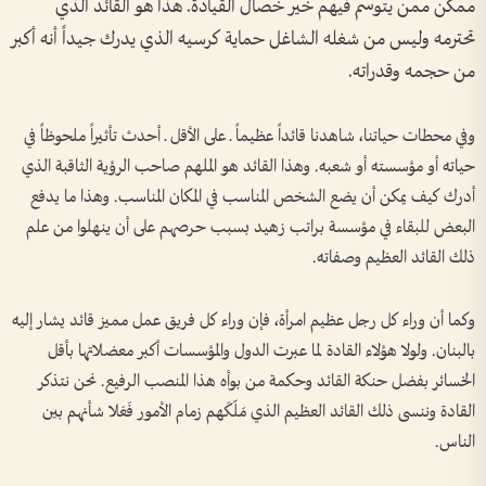
ممكن ممن يتوسم فيهم خير خصال القيادة. هذا هو القائد الذي
تحترمه وليس من شغله الشاغل حماية كرسيه الذي يدرك جيداً أنه أكبر
من حجمه وقدراته.
وفي محطات حياتنا، شاهدنا قائداً عظيماً ـ على الأقل ـ أحدث تأثيراً ملحوظاً في
حياته أو مؤسسته أو شعبه. وهذا القائد هو الملهم صاحب الرؤية الثاقبة الذي
أدرك كيف يمكن أن يضع الشخص المناسب في المكان المناسب. وهذا ما يدفع
البعض للبقاء في مؤسسة براتب زهيد بسبب حرصهم على أن ينهلوا من علم
ذلك القائد العظيم وصفاته.
وكما أن وراء كل رجل عظيم امرأة، فإن وراء كل فريق عمل مميز قائد يشار إليه
بالبنان. ولولا هؤلاء القادة لما عبرت الدول والمؤسسات أكبر معضلاتها بأقل
الخسائر بفضل حنكة القائد وحكمة من بوأه هذا المنصب الرفيع. نحن نتذكر
القادة وننسى ذلك القائد العظيم الذي مَلّكَهم زمام الأمور فَعَلا شأنهم بين
الناس.