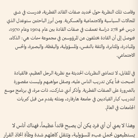
وقامت تلك النظرية حول تحديد صفات القائد الفطرية، فدرست في شتى
المجالات السياسية والاجتماعية والعسكرية. ومن أبرز الباحثين ستوغدل الذي
درس نحو 278 دراسة تعمقت في صفات القادة بين عام 1904 وعام 1970،
فتوصل إلى أن القادة يختلفون عن المرؤوسين في مجموعة سمات هي: الذكاء،
والمبادرة، والمثابرة، والثقة بالنفس، والمسؤولية، واليقظة، والبصيرة، والحس
الاجتماعي.
في المقابل، لا تتماشى النظريات الحديثة مع نظرية الرجل العظيم، فالقيادة
أصبحت فناً يمكن تدريب الناس عليه، وصقل مواهبهم وليست مقصورة
بالضرورة على الصفات الفطرية. وأذكر أنني شاركت، ذات مرة، في برنامج موسع
لتدريب كبار القياديين في جامعة هارفارد، ومثله يقدم من قبل كبريات
الجامعات في العالم.
وهذا لا يعني أن أي فرد يمكن أن يصبح قائداً عظيماً، فهناك أناس لا
يستطيعون تحمل عبء المسؤولية، وتثقل كاهلهم شدة وطأة اتخاذ القرار