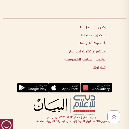
إكس
اتصل بنا
لينكدإن
خدماتنا
فيسبوك
أعلن معنا
انستغرام
اشترك في البيان
يوتيوب
سياسة الخصوصية
تيك توك
جميع الحقوق محفوظة ©
2026
دبي للإعلام
ص.ب 2710، طريق الشيخ زايد، دبي، الإمارات العربية المتحدة