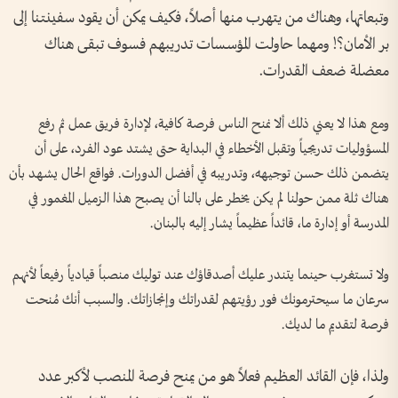
وتبعاتها، وهناك من يتهرب منها أصلاً، فكيف يمكن أن يقود سفينتنا إلى
بر الأمان؟! ومهما حاولت المؤسسات تدريبهم فسوف تبقى هناك
معضلة ضعف القدرات.
ومع هذا لا يعني ذلك ألا نمنح الناس فرصة كافية، لإدارة فريق عمل ثم رفع
المسؤوليات تدريجياً وتقبل الأخطاء في البداية حتى يشتد عود الفرد، على أن
يتضمن ذلك حسن توجيهه، وتدريبه في أفضل الدورات. فواقع الحال يشهد بأن
هناك ثلة ممن حولنا لم يكن يخطر على بالنا أن يصبح هذا الزميل المغمور في
المدرسة أو إدارة ما، قائداً عظيماً يشار إليه بالبنان.
ولا تستغرب حينما يتندر عليك أصدقاؤك عند توليك منصباً قيادياً رفيعاً لأنهم
سرعان ما سيحترمونك فور رؤيتهم لقدراتك وإنجازاتك. والسبب أنك مُنحت
فرصة لتقديم ما لديك.
ولذا، فإن القائد العظيم فعلاً هو من يمنح فرصة المنصب لأكبر عدد