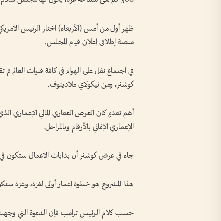
ظهر أول من أمس (الأربعاء) اختار الرئيس الأمريكي
منصة إطلاق إعلان قيام المجلس.
في اجتماع نقل على الهواء في كافة قنوات العالم
كوشنر، ومن نيكولاي ملادينوف.
أهم تقديم كان العرض العقاري المالي الإعماري 
الإعماري الإنمائي بالأرقام وبالمراحل.
جاء في عرض كوشنر أن بدايات الأعمال ستكون في 
هذا المشروع هو خطوة إعمار أولى لغزة، وغزة ستكون
حسب كلام الرئيس ترامب فإن الدعوة التي وجهت إلى 50 دولة حضر منها في اجتماع دافوس 35 مم