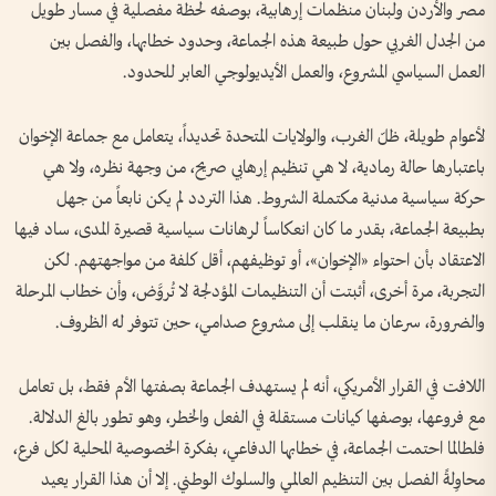
مصر والأردن ولبنان منظمات إرهابية، بوصفه لحظة مفصلية في مسار طويل
من الجدل الغربي حول طبيعة هذه الجماعة، وحدود خطابها، والفصل بين
العمل السياسي المشروع، والعمل الأيديولوجي العابر للحدود.
لأعوام طويلة، ظلّ الغرب، والولايات المتحدة تحديداً، يتعامل مع جماعة الإخوان
باعتبارها حالة رمادية، لا هي تنظيم إرهابي صريح، من وجهة نظره، ولا هي
حركة سياسية مدنية مكتملة الشروط. هذا التردد لم يكن نابعاً من جهل
بطبيعة الجماعة، بقدر ما كان انعكاساً لرهانات سياسية قصيرة المدى، ساد فيها
الاعتقاد بأن احتواء «الإخوان»، أو توظيفهم، أقل كلفة من مواجهتهم. لكن
التجربة، مرة أخرى، أثبتت أن التنظيمات المؤدلجة لا تُروَّض، وأن خطاب المرحلة
والضرورة، سرعان ما ينقلب إلى مشروع صدامي، حين تتوفر له الظروف.
اللافت في القرار الأمريكي، أنه لم يستهدف الجماعة بصفتها الأم فقط، بل تعامل
مع فروعها، بوصفها كيانات مستقلة في الفعل والخطر، وهو تطور بالغ الدلالة.
فلطالما احتمت الجماعة، في خطابها الدفاعي، بفكرة الخصوصية المحلية لكل فرع،
محاوِلةً الفصل بين التنظيم العالمي والسلوك الوطني. إلا أن هذا القرار يعيد