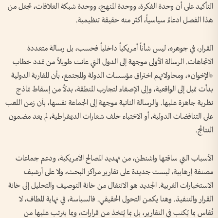
التأكيد على أن وحدة الفكرة، ووحدة المنهج، ووحدة شبكة العلاقات، تجعل من
هذا الفصل ادعاءً سياسياً، أكثر منه حقيقة تنظيمية.
القرار، في جوهره، ليس شأناً أمريكياً داخلياً فحسب، بل رسالة متعددة
الاتجاهات. الرسالة الأولى موجهة إلى الدول التي عانت طويلاً من تمدد خطاب
«الإخوان»، ومحاولاتهم اختراق مؤسسات الدولة والمجتمع، بأن المقاربة الدولية
بدأت تميل إلى الواقعية، وإلى الإصغاء لتجارب المنطقة، بدلاً من إسقاط نماذج
نظرية جاهزة عليها. والرسالة الثانية موجهة إلى الجماعة نفسها، بأن زمن اللعب
على التناقضات الدولية، أو الاختباء خلف شعارات الديمقراطية، لم يعد مضمون
النتائج.
الأسباب التي ساقتها واشنطن، من تهديد المصالح الأمريكية، ودعم جماعات
مصنفة إرهابية، ليست جديدة على تقارير مراكز البحث، ولا على أرشيف
الاستخبارات الغربية. الجديد هو الانتقال من خانة التوصيف والتحليل إلى خانة
القرار والتنفيذ. وهنا يكمن التحول الحقيقي. فالسياسة، في نهاية المطاف، لا
تُقاس بما يُكتب في التقارير، بل بما يُتخذ من قرارات، وبما يترتب عليها من