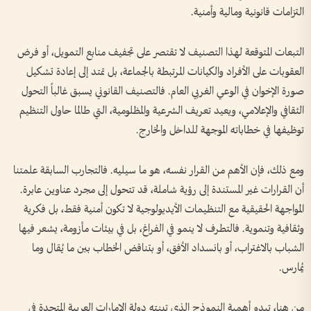
التزامات قانونية ومالية وأمنية.
التبعات المتوقعة لهذا التصنيف لا تقتصر على تجفيف منابع التمويل، أو فرض
العقوبات على الأفراد والكيانات المرتبطة بالجماعة، بل تمتد إلى إعادة تشكيل
صورة الإخوان في الوعي الغربي العام. فالتصنيف القانوني يسبق غالباً التحول
الثقافي والإعلامي، ويعيد تعريف الشرعية والمظلومية، التي طالما حاول التنظيم
توظيفها في خطاباته الموجهة للداخل والخارج.
ومع ذلك، فإن الأهم من القرار نفسه، هو ما سيليه. فالتجارب السابقة علمتنا
أن القرارات غير المستندة إلى رؤية شاملة، قد تتحول إلى مجرد عناوين عابرة.
المواجهة الحقيقية مع التنظيمات الأيديولوجية لا تكون أمنية فقط، بل فكرية
وثقافية وتنموية. فالتطرف لا ينمو في الفراغ، بل في بيئات مأزومة، يشعر فيها
الشباب بالاغتراب، أو بانسداد الأفق، أو بتناقض الخطاب بين ما يُقال وما
يُمارس.
من هنا، تبدو أهمية النموذج الذي تبنته دولة الإمارات العربية المتحدة في