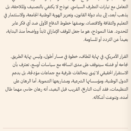
التعامل مع تيارات التطرف السياسي. نموذج لا يكتفي بالتصنيف والملاحقة، بل
يذهب أبعد، إلى بناء دولة القانون، وتعزيز الهوية الوطنية الجامعة، والاستثمار في
التعليم والثقافة والاقتصاد، بوصفها خطوط الدفاع الأولى ضد أي فكر عابر
للحدود. هذا النموذج، هو ما جعل الموقف الإماراتي ثابتاً وواضحاً منذ البداية،
بعيداً عن التردد أو المساومة.
القرار الأمريكي، في نهاية المطاف، خطوة في مسار أطول، وليس نهاية الطريق.
نجاحه أو فشله سيتوقف على مدى اتساقه مع سياسات أوسع، تعترف بأن
الاستقرار الحقيقي لا يُبنى بتحالفات ظرفية مع جماعات مؤدلجة، بل بدعم
الدول الوطنية، ومؤسساتها الشرعية، ومشاريعها التنموية. أما الرهان على
التنظيمات، فقد أثبت التاريخ، القريب قبل البعيد، أنه رهان خاسر، مهما طال
أمده، وتنوعت أشكاله.