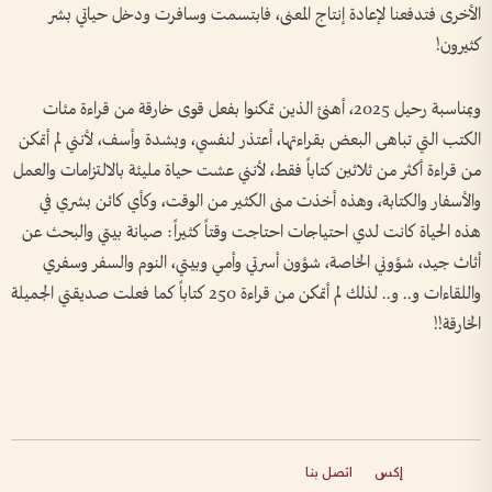
الأخرى فتدفعنا لإعادة إنتاج المعنى، فابتسمت وسافرت ودخل حياتي بشر
كثيرون!
وبمناسبة رحيل 2025، أهنئ الذين تمكنوا بفعل قوى خارقة من قراءة مئات
الكتب التي تباهى البعض بقراءتها، أعتذر لنفسي، وبشدة وأسف، لأنني لم أتمكن
من قراءة أكثر من ثلاثين كتاباً فقط، لأنني عشت حياة مليئة بالالتزامات والعمل
والأسفار والكتابة، وهذه أخذت منى الكثير من الوقت، وكأي كائن بشري في
هذه الحياة كانت لدي احتياجات احتاجت وقتاً كثيراً: صيانة بيتي والبحث عن
أثاث جيد، شؤوني الخاصة، شؤون أسرتي وأمي وبيتي، النوم والسفر وسفري
واللقاءات و.. و.. لذلك لم أتمكن من قراءة 250 كتاباً كما فعلت صديقتي الجميلة
الخارقة!!
إكس
اتصل بنا