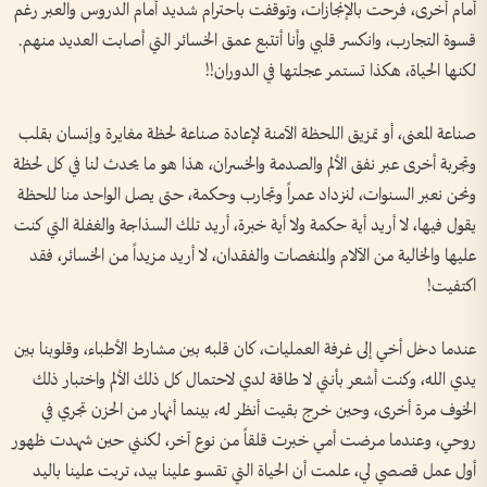
أمام أخرى، فرحت بالإنجازات، وتوقفت باحترام شديد أمام الدروس والعبر رغم
قسوة التجارب، وانكسر قلبي وأنا أتتبع عمق الخسائر التي أصابت العديد منهم.
لكنها الحياة، هكذا تستمر عجلتها في الدوران!!
صناعة المعنى، أو تمزيق اللحظة الآمنة لإعادة صناعة لحظة مغايرة وإنسان بقلب
وتجربة أخرى عبر نفق الألم والصدمة والخسران، هذا هو ما يحدث لنا في كل لحظة
ونحن نعبر السنوات، لنزداد عمراً وتجارب وحكمة، حتى يصل الواحد منا للحظة
يقول فيها، لا أريد أية حكمة ولا أية خبرة، أريد تلك السذاجة والغفلة التي كنت
عليها والخالية من الآلام والمنغصات والفقدان، لا أريد مزيداً من الخسائر، فقد
اكتفيت!
عندما دخل أخي إلى غرفة العمليات، كان قلبه بين مشارط الأطباء، وقلوبنا بين
يدي الله، وكنت أشعر بأنني لا طاقة لدي لاحتمال كل ذلك الألم واختبار ذلك
الخوف مرة أخرى، وحين خرج بقيت أنظر له، بينما أنهار من الحزن تجري في
روحي، وعندما مرضت أمي خبرت قلقاً من نوع آخر، لكنني حين شهدت ظهور
أول عمل قصصي لي، علمت أن الحياة التي تقسو علينا بيد، تربت علينا باليد