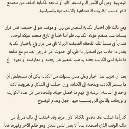
البديهية، وهي أن الأمور التي تستفز كاتباً أو تدفعه للكتابة تختلف من مجتمع
لآخر بحسب الظروف الاجتماعية والاقتصادية والسياسية.
ومع ذلك فإن اختيار الكتابة للتعبير عن رأي أو موقف هو في حقيقته فعل قرار
يتشابه عند معظم هؤلاء الكتّاب، فلو أننا بحثنا في تاريخ معظم هؤلاء لوجدنا
تشابهاً في منشأ تلك اللحظة الغامضة التي لا تأتي من قرار واعٍ باختيار الكتابة
بقدر ما جاءت من اضطرار داخلي، أي حدوث أمر خارجي تصادم مع قناعة
داخلية لدى الكاتب جعله يذهب للتعبير عن رفضه أو معارضته أو قهره...إلخ.
بعد أن يجرب هذا الخيار وعلى مدى سنوات من الكتابة يمكن أن نستخلص أن
ما يستفز الكاتب ويدفعه إلى الكتابة، وإن اختلف في الشكل والظروف، لكنه
واحد في أساسه: الرغبة في فهم ما يحصل حوله، والنجاة من كل هذه الكوارث
والورطات والمآسي التي يتسبب فيها الجهل وعدم الوضوح.
كثيراً ما سُئلت عمّا دفعني للكتابة لأول مرة، وقد تحدثت في ذلك مراراً، عن
ذلك الموقف الذي اصطدم بمبدأ لا يقبل المسّ عندي وهو ظلم الآخر وقهره، هذا