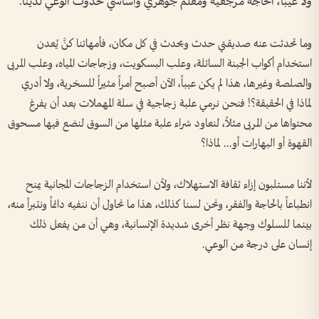
ولا عيباً، الحاجة مرجعية ومعلم جوهري وأساسي لحدوث الوعي لدينا.
وما تحدثت عنه صديقتي حدث ويحدث في كل مكان، فأمهاتنا كنَّ يُعدن
استخدام أكواب الجبنة السائلة، وعلب البسكويت، وزجاجات المياه، وعلب المربى
والصلصة وغيرها، هذا لم يكن عيباً، الآن أصبح أمراً مثيراً للسخرية، ولا أدري
لماذا في الحقيقة؟! فنحن نرمي علبة زجاجية في سلة المهملات بعد أن يفرغ
محتواها من المربى مثلاً، لنعاود شراء علبة مثلها من السوق لنضع فيها مسحوق
القهوة أو البهارات أو... لماذا؟
لأننا مستلبون إزاء ثقافة الاستهلاك، ولأن استخدام الزجاجات المجانية يمنح
انطباعاً بالحاجة والفقر، ونحن لسنا كذلك، هذا ما نحاول أن ننفيه دائماً ونتبرأ منه،
بينما للسلوك وجهة نظر أخرى شديدة الإنسانية، وهي أن من يفعل ذلك
إنسان على درجة من الوعي.