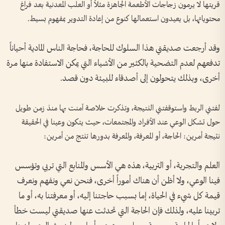
قريتها لا يرمون زجاجات الأطعمة الجاهزة مثلاً أو العلب المعدنية بعد فراغ
محتوياتها، بل يعيدون استعمالها كنوع من إعادة التدوير بمفهوم بسيط.
وقد أرجعت صديقتي هذا السلوك للحاجة، فحاجة الناس المادية أحياناً
تدفعهم لعدم التضحية بالكثير من الأشياء التي يمكن الاستفادة منها مرة
أخرى، وبذلك يتحولون إلى أصدقاء للبيئة دون قصد.
لفتني الربط واستوقفتني النتيجة، وتذكرت خلاصة آمنت بها منذ زمن طويل
حول تشكل الوعي عند الأفراد والمجتمعات، حيث يتكون وعينا في الحقيقة
نتيجة أمرين: الحاجة، أو المعرفة، والمعرفة بدورها تنتج من أمرين:
العلم والتجربة، أو التربية، هذه هي الأسس والمنابع التي تربي وتؤسس
فينا الوعي، ولا أظن أن هناك أموراً أخرى، فنحن نعي ونفهم ونعرف
قيمة كل شيء في الحياة، إما بسبب حاجتنا إليه، أو معرفتنا به، أو ما
تربينا عليه، ولذلك فإن الحاجة التي تحدثت عنها صديقتي ليست خطأ