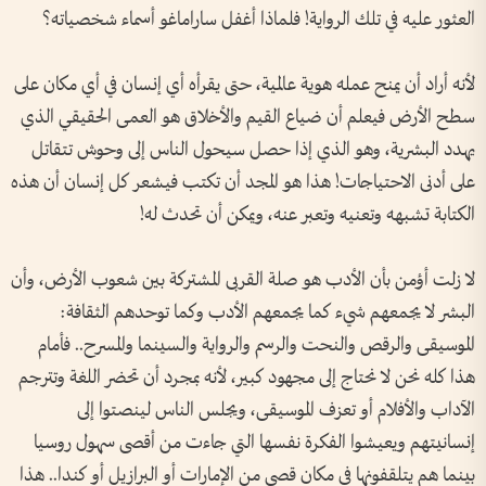
العثور عليه في تلك الرواية! فلماذا أغفل ساراماغو أسماء شخصياته؟
لأنه أراد أن يمنح عمله هوية عالمية، حتى يقرأه أي إنسان في أي مكان على
سطح الأرض فيعلم أن ضياع القيم والأخلاق هو العمى الحقيقي الذي
يهدد البشرية، وهو الذي إذا حصل سيحول الناس إلى وحوش تتقاتل
على أدنى الاحتياجات! هذا هو المجد أن تكتب فيشعر كل إنسان أن هذه
الكتابة تشبهه وتعنيه وتعبر عنه، ويمكن أن تحدث له!
لا زلت أؤمن بأن الأدب هو صلة القربى المشتركة بين شعوب الأرض، وأن
البشر لا يجمعهم شيء كما يجمعهم الأدب وكما توحدهم الثقافة:
الموسيقى والرقص والنحت والرسم والرواية والسينما والمسرح.. فأمام
هذا كله نحن لا نحتاج إلى مجهود كبير، لأنه بمجرد أن تحضر اللغة وتترجم
الآداب والأفلام أو تعزف الموسيقى، ويجلس الناس لينصتوا إلى
إنسانيتهم ويعيشوا الفكرة نفسها التي جاءت من أقصى سهول روسيا
بينما هم يتلقفونها في مكان قصي من الإمارات أو البرازيل أو كندا.. هذا