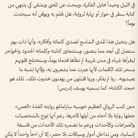
في الليل وحيداً يحايل الفكرة، ويبحث عن المعنى ويشقى كي ينتهي من
كتابة سطر في حوار أو نهاية لرواية، هل يحلم به ويوقن أنه سيحدث
يوماً؟
هل يتخيل هذا المدى الشاسع لصدى كلماته وأفكاره، وأنها ذات يوم
ستصل إلى أبعد مما يتصور، وستتجاوز كتابته وكلماته الحدود والحواجز
ليقرأها غرباء في مدن غريبة لم تطأها قدماه يوماً، وستختلج قلوبهم
بسحر تلك الكلمات لأنها عبرت عما يشعرون به، ولأنها تشبه ما
يعيشونه.. ربما لم يفكر، وربما قليلون من يؤمنون بحدوث ذلك.. ذلك هو
«مجد الكتابة» كما يسميه يوسف إدريس!
حين كتب الروائي العظيم خوسيه ساراماغو روايته الفذة «العمى»
جعلها رواية بلا أسماء من أولها لآخرها، رغم أنها تموج بالشخصيات
والصراعات والأحداث ورغم ما تضمره تلك الأحداث من فلسفة
إنسانية، ومن تداخل أدوار وسياقات بلا حصر، إلا أن اسماً واحداً لا يمكن