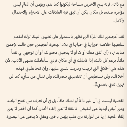
مع ذاته، فإنه يمنح الآخرين مساحة ليكونوا كما هم، ويؤمن أن العالم ليس
مؤامرة ضده، بل مكان يمكن أن تُبنى فيه العلاقات على الاحترام والاحتمال
والأمل.
لقد أعجبتني تلك المرأة التي تظهر باستمرار على تطبيق التيك توك لتقدم
لمتابعيها خلاصة خبراتها في حياتها في بلاد الهجرة، أعجبتني حين قالت لإحدى
متابعاتها: (أن أتفق معك أو لا، أو لا يعجبني محتواك، أو أن توجهي لي نقداً
دائماً، برغم كل ذلك، إذا قابلتك في أي مكان فإنني سأعاملك بمنتهى الأدب، لأن
هذه هي أخلاقي التي تربيت ودربت نفسي عليها، وإن تتجاهليني فهذه
أخلاقك، ولن تستطيعي أن تغضبيني بتصرفك، ولن تقللي من شأني، كما لن
تهزي ثقتي بنفسي!).
القضية ليست في أن نثق دائماً أو نشك دائماً، بل في أن نعرف متى نفتح الباب،
ومتى نُبقي أيدينا على المقبض. فالثقة لا تعني إلغاء الحذر، كما أن الحذر لا يعني
إلغاء المحبة. إنها فن الموازنة بين قلبٍ يؤمن بالخير، وعقلٍ لا يتخلى عن البصيرة.