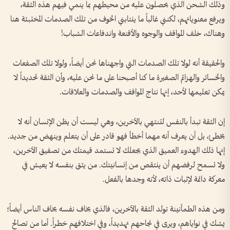
وذلك الشحن الذي يحصلون عليه من محيطهم بما ينمي فيهم هذه الثقة،
ويرفع معنوياتهم، لكنني غالباً ما ينتابني الخوف من تلك الصدمات المختبئة هنا
وهناك، خلف المواقف والوجوه والأقنعة واندفاعات الشباب!
والحقيقة أنه لولا تلك الصدمات التي واجهناها نحن أيضاً، ولولا تلك الصفعات
والخسائر والهزائم الصغيرة ما كنا أصبحنا على ما نحن عليه، وأن الثقة تحديداً لا
يمكن تعليمها لأحد، إنها نتاج المواقف والصدمات والعلاقات.
إن الثقة تبدأ بالنفس لتنتهي بالآخرين، وهي ليست أن يظن الإنسان أنه لا
يخطئ، بل أن يعرف أنه مهما أخطأ فهو قادر على أن يتعلم وينهض من جديد.
إنها ذلك الهدوء العميق الذي يجعلك لا تستمد قيمتك من تصفيق الآخرين،
ولا تسمح لرفضهم أن ينتقص من إنسانيتك. من يثق بنفسه لا يعيش في
معركة دائمة لإثبات ذاته، لأنه وجدها بالفعل.
ومن هذه الطمأنينة تولد الثقة بالآخرين، فالذي يخاف نفسه يخاف الناس أيضاً؛
يشك في نواياهم، ويرى في نجاحهم تهديداً، وفي اختلافهم خطراً. أما من تصالح