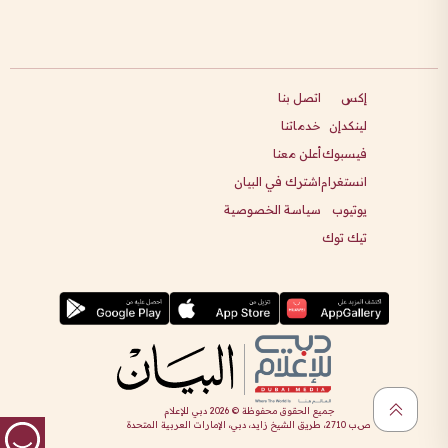
إكس
اتصل بنا
لينكدإن
خدماتنا
فيسبوك
أعلن معنا
انستغرام
اشترك في البيان
يوتيوب
سياسة الخصوصية
تيك توك
جميع الحقوق محفوظة ©
2026
دبي للإعلام
ص.ب 2710، طريق الشيخ زايد، دبي، الإمارات العربية المتحدة