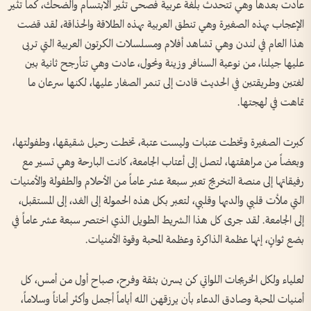
عادت بعدها وهي تتحدث بلغة عربية فصحى تثير الابتسام والضحك، كما تثير
الإعجاب بهذه الصغيرة وهي تنطق العربية بهذه الطلاقة والحذاقة، لقد قضت
هذا العام في لندن وهي تشاهد أفلام ومسلسلات الكرتون العربية التي تربى
عليها جيلنا، من نوعية السنافر وزينة ونحول، عادت وهي تتأرجح ثانية بين
لغتين وطريقتين في الحديث قادت إلى تنمر الصغار عليها، لكنها سرعان ما
تماهت في لهجتها.
كبرت الصغيرة وتخطت عتبات وليست عتبة، تخطت رحيل شقيقها، وطفولتها،
وبعضاً من مراهقتها، لتصل إلى أعتاب الجامعة، كانت البارحة وهي تسير مع
رفيقاتها إلى منصة التخريج تعبر سبعة عشر عاماً من الأحلام والطفولة والأمنيات
التي ملأت قلبي والديها وقلبي، لتعبر بكل هذه الحمولة إلى الغد، إلى المستقبل،
إلى الجامعة. لقد جرى كل هذا الشريط الطويل الذي اختصر سبعة عشر عاماً في
بضع ثوانٍ، إنها عظمة الذاكرة وعظمة المحبة وقوة الأمنيات.
لعلياء ولكل الخريجات اللواتي كن يسرن بثقة وفرح، صباح أول من أمس، كل
أمنيات المحبة وصادق الدعاء بأن يرزقهن الله أياماً أجمل وأكثر أماناً وسلاماً،