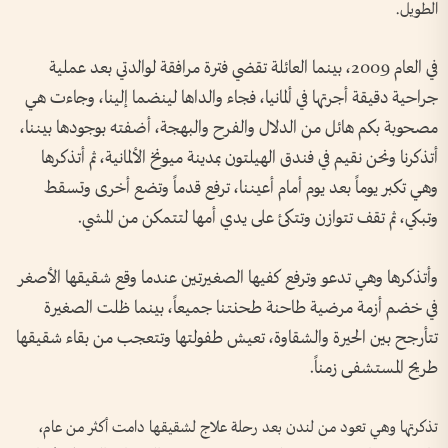
الطويل.
في العام 2009، بينما العائلة تقضي فترة مرافقة لوالدتي بعد عملية
جراحية دقيقة أجرتها في ألمانيا، فجاء والداها لينضما إلينا، وجاءت هي
مصحوبة بكم هائل من الدلال والفرح والبهجة، أضفته بوجودها بيننا،
أتذكرنا ونحن نقيم في فندق الهيلتون بمدينة ميونخ الألمانية، ثم أتذكرها
وهي تكبر يوماً بعد يوم أمام أعيننا، ترفع قدماً وتضع أخرى وتسقط
وتبكي، ثم تقف تتوازن وتتكئ على يدي أمها لتتمكن من المشي.
وأتذكرها وهي تدعو وترفع كفيها الصغيرتين عندما وقع شقيقها الأصغر
في خضم أزمة مرضية طاحنة طحنتنا جميعاً، بينما ظلت الصغيرة
تتأرجح بين الحيرة والشقاوة، تعيش طفولتها وتتعجب من بقاء شقيقها
طريح المستشفى زمناً.
تذكرتها وهي تعود من لندن بعد رحلة علاج لشقيقها دامت أكثر من عام،