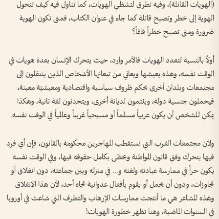
(الهويات القاتلة)، وفيه تطرق لتشظي الهويات، كما تناول فيه كيف تتحول
الهوية إلى خطر وتصبح قاتلة كما جاء في عنوان الكتاب، فمتى تكون الهوية
ضرورة ومتى تصبح خطراً قائماً؟
أولاً بالنسبة لتعدد الهويات فالأمر وارد، حيث يتحرك الإنسان بعدة هويات في
الوقت نفسه، وهذه يعيشها ويعاني من تبعاتها الأشخاص الذين ينتقلون إلى
مجتمعات وبلدان أخرى بحكم ظروف سياسية واقتصادية ومعيشيّة معينة،
فيحملون جنسية دولة، وينتمون لديانة أخرى، ويتحدثون لغة ثانية، وهكذا
يمكن للشخص أن يكون عربياً مسلماً أو مسيحياً غربياً وعالمياً في الوقت نفسه.
ولأن مجتمعات الغرب التي تستقطب المهاجرين محكومة بالقانون، فإن أي فرد
فيها يتحرك وفق قانون المواطنة ويحظى بكامل حقوقه فيها، وفي الوقت نفسه
يكون حراً في ممارسة عبادته ولغته و... في منزله وبين جماعته، دون انغلاق أو
تجاوزات، ودون أن يحمل أو يقوم بأفعال عدوانية تجاه أحد، لأن هذا الانغلاق
وهذه المشاعر هي ما أنتجت ممارسات الإرهاب والتطرف التي شاعت في أوروبا
في السنوات الماضية، وهنا تظهر خطورة الهويات!