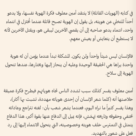
في كتابه (الهويات القاتلة) لا ينتقد أمين معلوف فكرة الهوية نفسها، ولا يدعو
أحداً للتخلي عن هويته، بل يقول إن الهوية تصبح قاتلة عندما تُختزل في انتماء
واحد، انتماء يدعو صاحبه إلى أن يقصي الآخرين ليبقى هو، ويقتل الآخرين لأنه
لا يستطيع أن يتعايش أو يعيش معهم.
فالإنسان ليس شيئاً واحداً ولن يكون. المشكلة تبدأ عندما يؤمن أن له هوية
واحدة يراها هي الحقيقة الوحيدة وعليه أن ينحاز إليها ويختارها، عندها تتحول
الهوية إلى سلاح.
أمين معلوف يفسر كذلك سبب تشدد الناس تجاه هوياتهم فيطرح فكرة عميقة
خلاصتها أنه (كلما شعر الإنسان أن إحدى هوياته مهددة، تشبث بها أكثر)،
وهذا يفسر كثيراً ما نراه اليوم، فعندما يشعر شعب بأن: لغته تتراجع وعاداته
تختفي وحقوقه وتاريخه يُهمّش، فإنه يميل إلى الدفاع عنها بقوة أكبر، هذا الدفاع
يتمثل في التمترس خلف هويته وخصوصيته، التي يتحول الانتماء إليها إلى رد
فعل على شعور بالتهديد.