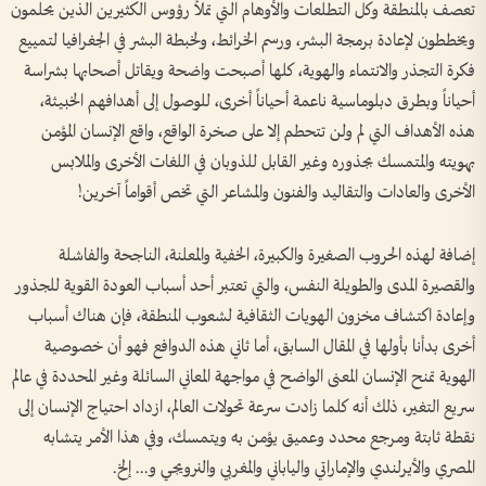
تعصف بالمنطقة وكل التطلعات والأوهام التي تملأ رؤوس الكثيرين الذين يحلمون
ويخططون لإعادة برمجة البشر، ورسم الخرائط، ولخبطة البشر في الجغرافيا لتمييع
فكرة التجذر والانتماء والهوية، كلها أصبحت واضحة ويقاتل أصحابها بشراسة
أحياناً وبطرق دبلوماسية ناعمة أحياناً أخرى، للوصول إلى أهدافهم الخبيثة،
هذه الأهداف التي لم ولن تتحطم إلا على صخرة الواقع، واقع الإنسان المؤمن
بهويته والمتمسك بجذوره وغير القابل للذوبان في اللغات الأخرى والملابس
الأخرى والعادات والتقاليد والفنون والمشاعر التي تخص أقواماً آخرين!
إضافة لهذه الحروب الصغيرة والكبيرة، الخفية والمعلنة، الناجحة والفاشلة
والقصيرة المدى والطويلة النفس، والتي تعتبر أحد أسباب العودة القوية للجذور
وإعادة اكتشاف مخزون الهويات الثقافية لشعوب المنطقة، فإن هناك أسباب
أخرى بدأنا بأولها في المقال السابق، أما ثاني هذه الدوافع فهو أن خصوصية
الهوية تمنح الإنسان المعنى الواضح في مواجهة المعاني السائلة وغير المحددة في عالم
سريع التغير، ذلك أنه كلما زادت سرعة تحولات العالم، ازداد احتياج الإنسان إلى
نقطة ثابتة ومرجع محدد وعميق يؤمن به ويتمسك، وفي هذا الأمر يتشابه
المصري والأيرلندي والإماراتي والياباني والمغربي والنرويجي و... إلخ.