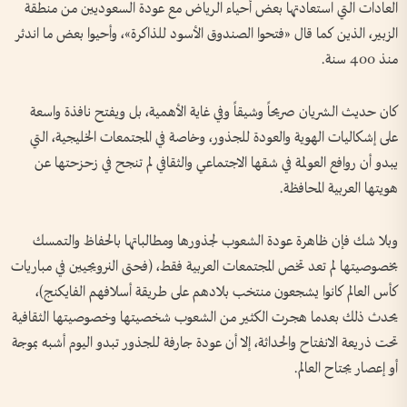
العادات التي استعادتها بعض أحياء الرياض مع عودة السعوديين من منطقة
الزبير، الذين كما قال «فتحوا الصندوق الأسود للذاكرة»، وأحيوا بعض ما اندثر
منذ 400 سنة.
كان حديث الشريان صريحاً وشيقاً وفي غاية الأهمية، بل ويفتح نافذة واسعة
على إشكاليات الهوية والعودة للجذور، وخاصة في المجتمعات الخليجية، التي
يبدو أن روافع العولمة في شقها الاجتماعي والثقافي لم تنجح في زحزحتها عن
هويتها العربية المحافظة.
وبلا شك فإن ظاهرة عودة الشعوب لجذورها ومطالباتها بالحفاظ والتمسك
بخصوصيتها لم تعد تخص المجتمعات العربية فقط، (فحتى النرويجيين في مباريات
كأس العالم كانوا يشجعون منتخب بلادهم على طريقة أسلافهم الفايكنج)،
يحدث ذلك بعدما هجرت الكثير من الشعوب شخصيتها وخصوصيتها الثقافية
تحت ذريعة الانفتاح والحداثة، إلا أن عودة جارفة للجذور تبدو اليوم أشبه بموجة
أو إعصار يجتاح العالم.