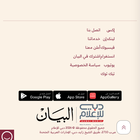
إكس
اتصل بنا
لينكدإن
خدماتنا
فيسبوك
أعلن معنا
انستغرام
اشترك في البيان
يوتيوب
سياسة الخصوصية
تيك توك
جميع الحقوق محفوظة ©
2026
دبي للإعلام
ص.ب 2710، طريق الشيخ زايد، دبي، الإمارات العربية المتحدة