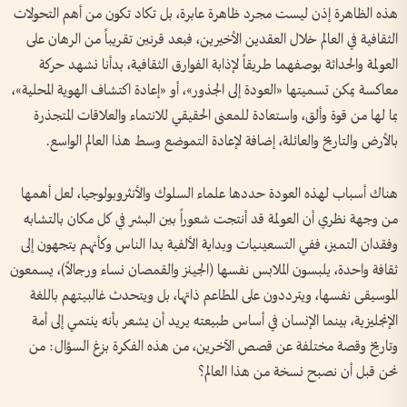
هذه الظاهرة إذن ليست مجرد ظاهرة عابرة، بل تكاد تكون من أهم التحولات
الثقافية في العالم خلال العقدين الأخيرين، فبعد قرنين تقريباً من الرهان على
العولمة والحداثة بوصفهما طريقاً لإذابة الفوارق الثقافية، بدأنا نشهد حركة
معاكسة يمكن تسميتها «العودة إلى الجذور»، أو «إعادة اكتشاف الهوية المحلية»،
بما لها من قوة وألق، واستعادة للمعنى الحقيقي للانتماء والعلاقات المتجذرة
بالأرض والتاريخ والعائلة، إضافة لإعادة التموضع وسط هذا العالم الواسع.
هناك أسباب لهذه العودة حددها علماء السلوك والأنثروبولوجيا، لعل أهمها
من وجهة نظري أن العولمة قد أنتجت شعوراً بين البشر في كل مكان بالتشابه
وفقدان التميز، ففي التسعينيات وبداية الألفية بدا الناس وكأنهم يتجهون إلى
ثقافة واحدة، يلبسون الملابس نفسها (الجينز والقمصان نساء ورجالاً)، يسمعون
الموسيقى نفسها، ويترددون على المطاعم ذاتها، بل ويتحدث غالبيتهم باللغة
الإنجليزية، بينما الإنسان في أساس طبيعته يريد أن يشعر بأنه ينتمي إلى أمة
وتاريخ وقصة مختلفة عن قصص الآخرين، من هذه الفكرة بزغ السؤال: من
نحن قبل أن نصبح نسخة من هذا العالم؟