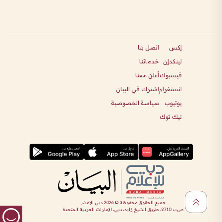
إكس
اتصل بنا
لينكدإن
خدماتنا
فيسبوك
أعلن معنا
انستغرام
اشترك في البيان
يوتيوب
سياسة الخصوصية
تيك توك
جميع الحقوق محفوظة ©
2026
دبي للإعلام
ص.ب 2710، طريق الشيخ زايد، دبي، الإمارات العربية المتحدة