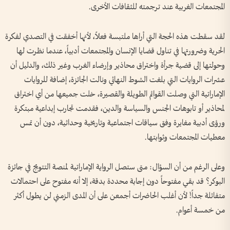
المجتمعات الغربية عند ترجمته للثقافات الأخرى.
لقد سقطت هذه الحجة التي أراها ملتبسة فعلاً، لأنها أخفقت في التصدي لفكرة
الحرية وضرورتها في تناول قضايا الإنسان والمجتمعات أدبياً، عندما نظرت لها
وحولتها إلى قضية جرأة واختراق محاذير وإرضاء الغرب وغير ذلك، والدليل أن
عشرات الروايات التي بلغت الشوط النهائي ونالت الجائزة، إضافة للروايات
الإماراتية التي وصلت القوائم الطويلة والقصيرة، خلت جميعها من أي اختراق
لمحاذير أو تابوهات الجنس والسياسة والدين، فقدمت تجارب إبداعية مبتكرة
ورؤى أدبية مغايرة وفق سياقات اجتماعية وتاريخية وحداثية، دون أن تمس
معطيات المجتمعات وثوابتها.
وعلى الرغم من أن السؤال: متى ستصل الرواية الإماراتية لمنصة التتويج في جائزة
البوكر؟ قد بقي مفتوحاً دون إجابة محددة بدقة، إلا أنه مفتوح على احتمالات
متفائلة جداً! لأن أغلب الحاضرات أجمعن على أن المدى الزمني لن يطول أكثر
من خمسة أعوام.