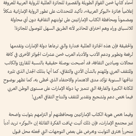
أسماء كتّابها ضمن القوائم الطويلة والقصيرة للجائزة العالمية للرواية العربية المعروفة
إعلامياً بجائزة «البوكر العربية»، تأكيد المتحدثات على تطور الرواية الإماراتية شكلاً
ومضموناً ومحافظة الكتّاب الإماراتيين على ثوابتهم الثقافية دون أي محاولة
للانسياق وراء وهم اختراق المحاذير لأنه الطريق السهل للوصول للجائزة!
والحقيقة فإن هذه الجائزة العالمية بجدارة والتي ترعاها دولة الإمارات وتقدمها
لرفعة وتطوير ودعم الأدب والأدباء العرب ضمن عشرات الجوائز الأخرى في كافة
مجالات وميادين الثقافة، قد أصبحت بوصلة حقيقية بالنسبة للقارئ والكاتب
والمثقف العربي والمهتم بالشأن الأدبي والثقافي، كما أنها بذلك الجدل الذي تثيره
نتائجها السنوية تؤكد مدى الاهتمام والاحتفاء الذي تحظى به، كما تظهر بوضوح
المكانة الكبيرة والفارقة التي تتميز بها دولة الإمارات على مستوى الوطن العربي
فيما يخص دعم وتشجيع وتقدير المثقف والنتاج الثقافي العربي!
وفيما يخص هوية الكتّاب الإماراتيين ومحافظتهم أو التزامهم بثوابت واضحة
تميز مجتمع الإمارات، فإن ذلك أثبت تهافت الفكرة القائلة إن «البوكر» تريد أدباً
متحرراً يخترق الثوابت ويحرض على بعض التوجهات التي تجعله محل قبول