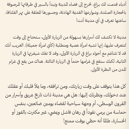
أدباء قدمت لك براغ، تخرج إلى فضاء المدينة وتبدأ بالسير في طرقاتها المرصوفة
بالحجارة الصلدة، وشوارعها القديمة الهادئة، وجسورها المعلقة على نهر الفلتافا،
ساعتها تعرف في أي مدينة أنت!
مدينة لا تكشف لك أسرارها بسهولة من الزيارة الأولى، ستحتاج إلى وقت
لتتعرف عليها، إنها تشبه امرأة عصية ومتطلبة (كأي امرأة جميلة). الغريب أنك
قد لا تتناغم مع أجواء براغ في الزيارة الأولى، وقد لا تفك شيفرتها في الزيارة
الثانية، لكنك ستقع في غرامها حتماً في الزيارة الثالثة. هناك من يقع في غرام
المدن من النظرة الأولى.
كل هذا يتوقف على وقت زيارتك، ومن ترافقه، وما يملأ قلبك أو عقلك
عند دخولك، ونظرتك إليها: هل هي مدينة ذات تاريخ عريق وأسرار من
القرون الوسطى، أم وجهة سياحية لقضاء يومين ضائعين، بنفس
حماسة من يرمي نقوداً في رهان فاشل ويمضي، غير مكترث بالفوز أو
الخسارة، طالما أنه حظي بوقت ممتع!