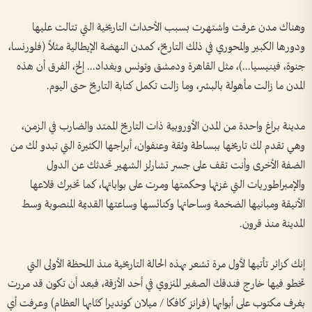
وهناك مدن عرفت واشتهرت بسبب الأحداث التاريخية التي تتالت عليها
ودورها الكبير والمحوري في ذلك التاريخ، كمدن النهضة الإيطالية مثلاً (فلورنسا،
جنوة، فينيسيا...)، مثل القاهرة ودمشق وتونس وبغداد... إلخ، الفرق أن هذه
المدن ما زالت مأهولة بالبشر، وما زالت تكمل كتابة التاريخ حتى اليوم.
مدينة براغ واحدة من المدن الأوروبية ذات التاريخ الممتد والضارب في الزمن،
وهي تقدم لك تاريخها ببساطة وثقة وعنفوان، أبراجها الكثيرة التي تبدو لك من
الضفة الأخرى وأنت تقف على جسر تشارلز الشهير تحدثك عن الدول
والإمبراطوريات التي غزتها وحكمتها ومرت على بواباتها، كما تخبرك قلاعها
الأنيقة ومبانيها الضخمة وساحاتها وكنائسها وساعتها القديمة المنصوبة وسط
المدينة منذ قرون.
إنك كزائر تأتيها لأول مرة تشعر بهذه الحالة التاريخية منذ اللحظة الأولى التي
تخطو فيها خارج فندقك الصغير المنزوي في أحد الأزقة، فبعد أن تكون قد مررت
بغرف مكتوب على أبوابها (فرانز كافكا / ميلان كونديرا كتّابها العظام) وعرفت أي