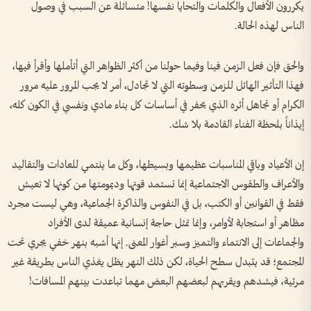
يكررون الأفعال والكلمات والتحايا نفسها! متسائلة عن السبب في وصول
الناس لهذه الحالة.
والحق فإن فعل الزمن فينا وفيما حولنا من أكثر الظواهر التي أتأملها وأقرأ فيها،
فهذا التأثير الهائل للزمن وسطوته التي لا تجادل، أمر لا يجب المرور عليه مرور
الكرام أو تجاهل أثره الذي يحفر في أساسات كل بناء مادي ونفسي في الكون كله،
إيذاناً بلحظة الفناء القادمة بلا شك.
إن الأعياد وباقي المناسبات عظيمها وبسيطها، وكل ما ينتمي للعادات والتقاليد
والأعراف والطقوس الاجتماعية إنما تستمد قوتها وديمومتها من كونها لا تعيش
فقط في القوانين أو الكتب، بل في النفوس والذاكرة الجماعية، وهي ليست مجرد
مظاهر أو استجابة لأوامر، وإنما تمثل حاجة إنسانية عميقة لدى الأفراد
والجماعات إلى الانتماء والتميز وسبر أغوار المعنى. إنها أشبه بنهر خفي يجري تحت
المجتمع؛ قد يتبدل سطح الحياة، لكن ذلك النهر يظل يغذي الناس بطريقة غير
مرئية، فيشدهم ويقربهم لبعضهم البعض مهما تباعدت بينهم المسافات!