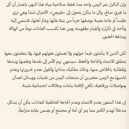
وإن التكرار عبر الزمن واحد مما يحفظ صلاحية مياه هذا النهر، باعتبار أن كل
ما يجري صالح، وكل ما يتكرر يتحول إلى «طبيعي». الأجيال تنشأ وهي ترى
طقساً أو عادة معينة بوصفها جزءاً من بنية عالمها وعالم أهلها، فتنتمي إليه
وتأخذ في تكراره والقيام بطقوسه، ومن هنا تكتسب العادات نوعاً من الهالة
وبداهة الحضور.
لكن الذين لا يتأملون فيما حولهم ولا يُعملون عقولهم فيها، ولا يتعاملون معها
بمنطلق الانتماء والحاجة والحفظ، سينتهي بهم الأمر إلى نقدها ونقضها ونبذها
والمطالبة بالخلاص منها، وذلك بتفكيك بناءاتها والقول بعدم ضرورتها وعدم
تماشيها مع الزمن، معتبرين أن منتجات الزمن من تقنيات ووسائل اتصال
ومواصلات ورفاهية، تكفي لإقامة بناءات وعلاقات اجتماعية متينة.
إن هذا الشعور بعدم الانتماء وعدم الحاجة العاطفية للعادات يمكن أن يشكل
مدخلاً لهدم الكثير مما يميز أي أمة أو مجتمع أو يضمن بقاءه مترابطاً.