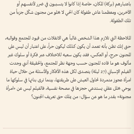
باعتبارهم (بركة) المكان، خاصة إذا كانوا لا يتسببون في ضرر لأنفسهم أو
الآخرين، ومعظمنا عاش طفولة كان الحي لا يخلو من مجنون شكّل جزءاً من
تلك الطفولة.
الملاحظة التي تلازم هذا الشخص غالباً هي الانفلات من قيود المجتمع وقوالبه،
حتى إنك تظن بأنه تعمد أن يكون كذلك ليكون حراً، على اعتبار أن ليس على
المجنون حرج، أو العكس، فقد يكون سعيه للاختلاف عبر فكرة أو سلوك غير
مألوف هو ما قاده للجنون حسب وجهة نظر المجتمع، والحقيقة أنني وجدت
الفيلم الإسباني (27 ليلة) يتصدى لكل هذه الأفكار والأسئلة من خلال حياة
امرأة عجوز متمردة تحاول العيش على طريقتها، بينما ترى بناتها في سلوكها ما
يوحي بخلل عقلي يستدعي حجزها في مصحة نفسية، فالفيلم ليس عن «امرأة
مجنونة» بقدر ما هو عن سؤال: من يملك حق تعريف الجنون؟