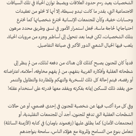
الشخصيات يعيد رسم حدود العلاقات ويضبط توازن الحياة في تلك السياقات
الاجتماعية التي، بقدر ما كانت تبدو بسيطة، إلا أنها لا تخلو من تعقيدات
وحسابات خفية، وكأن المجتمعات الإنسانية تخترع شخصياتها كما تخترع
احتياجاتها لحاجة ماسة، تجعل استمرار الأمور في نسق وطريق محدد مرهون
بتلك الشخصيات، لكن فيما بعد تتحول إلى أساطير وجزء من مرويات الحياة،
يلعب فيها الخيال الشعبي الدور الأكبر في صياغة التفاصيل.
قديماً كان المجنون يصبح كذلك لأن هناك من دفعه لذلك، من لم ينظر إلى
شطحاته العقلية وأفكاره الغريبة بتفهم، من لم يفهم مخاوفه، أحلامه، اعتراضاته
أو رفضه، فيتم إحالة كل ذلك للسخرية والتهكم والمطاردة والتطاول والتنمر
حتى يفقد ذلك المسكين إيمانه بفكرته ويفقد معها قدرته على استخدام عقله!
وفي كل مرة أكتب فيها عن شخصية المجنون في إحدى قصصي، أو عن حالات
الشطحات العقلية التي تدفع للجنون، أجد أن المجتمعات التقليدية، أو
(مجتمعات الأمان) كما يطلق عليها (زيجموند باومان) في كتابه (الأزمنة السائلة)
تتعامل بنوع من التسامح والمرونة مع هؤلاء الناس، سامحة بتواجدهم