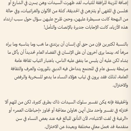
إضافة للزينة المرافقة للثياب، لقد ظهرت السيدات وهن يسرن في الشارع أو
يجلسن في المقهى أو يتنزهن في الحديقة، كتلة من الألوان والغرائبيات، وفي حالة
من البهجة كانت مسيطرة عليهن، وحين طُرح عليهن سؤال حول سبب ارتداء
هذه الأزياء، كانت الإجابات جديرة بالإنصات والتأمل!
بالنسبة لكثيرين فإن من حق أي إنسان أن يرتدي ما يحب وما يناسبه وما يراه
مريحاً له، بينما يرى آخرون أن على الإنسان في الفضاء العام تحديداً أن يأكل ما
يشاء لكن عليه أن يلبس ما يتفق عليه الناس، باعتبار الثياب ثقافة عامة
مرتبطة بنسق عام في المجتمع يتداخل فيه الديني بالموروث والعرف والثقافة
العامة، لذلك فقد يرون في ثياب هؤلاء النساء ما يدعو للسخرية والرفض
والاختزال.
والحقيقة فإنه يمكن تفسير سلوك السيدات ذاك بطرق كثيرة، لكن من المهم ألا
نختزله في تفسير واحد مثل أنهن يحاولن معالجة أو تجاوز «إحباطات العمر» أو
«الرغبة في لفت الانتباه»، لأن التأنق المبالغ فيه عند بعض النساء في سن
متقدمة قد يحمل معاني مختلفة وبعيدة عن الاختزال.