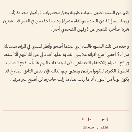
كثير من النساء قضين سنوات طويلة وهنّ محصورات في أدوار محددة (أم،
زوجة، مسؤولة عن البيت، موظفة، مديرة) وعندما يتقدمن في العمر قد يشعرن
بحرية متأخرة للتعبير عن ذوقهن الشخصي أخيراً.
واحدة من تلك النسوة قالت: إنني عندما أصحو وأنظر لنفسي في المرآة، متسائلة
من أنا؟ أجدني أهرع لخزانة ملابسي القديمة لعلها تحدد لي من أنا، المهم ألّا أسقط
في فخ الضياع والاختفاء الاجتماعي، لأن المجتمعات اليوم غالباً ما تمنح الشباب
الحظوظ الكبرى ليكونوا مرئيين ومعتنى بهم، لذلك فإن بعض التأنق الصارخ قد
يكون نوعاً من القول: أنا ما زلت هنا، ما زلت حاضرة، لن أصبح غير مرئية.
إكس
اتصل بنا
لينكدإن
خدماتنا