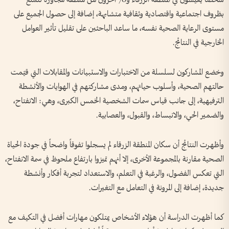
شخصاً يعيشون في المنطقة الزرقاء و70 آخرون من منطقة مجاورة تتمتع
بظروف اجتماعية واقتصادية وثقافية متشابهة، إضافة إلى حصول الجميع على
مستوى الرعاية الصحية نفسه، ما ساعد الباحثين على تقليل تأثير العوامل
الخارجية في النتائج.
وخضع المشاركون لسلسلة من الاختبارات والاستبيانات والمقابلات التي قيّمت
حالتهم الصحية، وأسلوب حياتهم، ومدى مشاركتهم في الهوايات والأنشطة
الترفيهية، إلى جانب قياس سمات الشخصية الخمس الكبرى، وهي: الانفتاح،
والضمير الحي، والانبساط، والقبول، والعصابية.
وأظهرت النتائج أن سكان المنطقة الزرقاء لم يسجلوا تفوقاً واضحاً في جودة الحياة
الصحية مقارنة بالمجموعة الأخرى، إلا أنهم تميزوا بارتفاع ملحوظ في سمة الانفتاح،
التي تعكس الفضول، والرغبة في التعلم، والاستعداد لتجربة أفكار وأنشطة
جديدة، إضافة إلى المرونة في التعامل مع التغيرات.
كما أظهرت الدراسة أن هؤلاء الأشخاص يمتلكون مهارات أفضل في التكيف مع