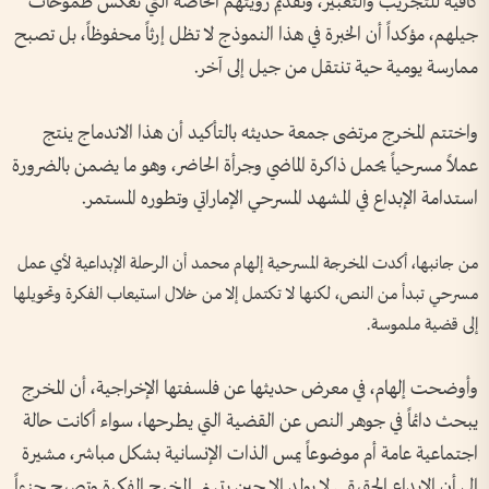
كافية للتجريب والتعبير، وتقديم رؤيتهم الخاصة التي تعكس طموحات
جيلهم، مؤكداً أن الخبرة في هذا النموذج لا تظل إرثاً محفوظاً، بل تصبح
ممارسة يومية حية تنتقل من جيل إلى آخر.
واختتم المخرج مرتضى جمعة حديثه بالتأكيد أن هذا الاندماج ينتج
عملاً مسرحياً يحمل ذاكرة الماضي وجرأة الحاضر، وهو ما يضمن بالضرورة
استدامة الإبداع في المشهد المسرحي الإماراتي وتطوره المستمر.
من جانبها، أكدت المخرجة المسرحية إلهام محمد أن الرحلة الإبداعية لأي عمل
مسرحي تبدأ من النص، لكنها لا تكتمل إلا من خلال استيعاب الفكرة وتحويلها
إلى قضية ملموسة.
وأوضحت إلهام، في معرض حديثها عن فلسفتها الإخراجية، أن المخرج
يبحث دائماً في جوهر النص عن القضية التي يطرحها، سواء أكانت حالة
اجتماعية عامة أم موضوعاً يمس الذات الإنسانية بشكل مباشر، مشيرة
إلى أن الإبداع الحقيقي لا يولد إلا حين يتبنى المخرج الفكرة وتصبح جزءاً