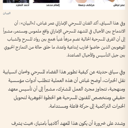
وفي هذا السياق، أكد الفنان المسرحي الإماراتي عمر غباش، لـ«البيان»: أن
الاندماج بين الأجيال في المشهد المسرحي الإماراتي واقع ملموس ومستمر، مشيراً
إلى أن الفرق المسرحية الحالية تضم مزيجاً غنياً يجمع بين رواد المسرح والشباب
الموهوبين الذين خاضوا تجارب إبداعية واعدة، ما خلق حالة من التمازج الحيوي
بين جيل التأسيس والأجيال الصاعدة.
وفي سياق حديثه عن كيفية تطوير هذا الفضاء المسرحي وضمان انسيابية
نقل الخبرات، أوضح غباش أن هذه العملية تتطلب أدوات مؤسسية
ومنهجية، تتجاوز مجرد العمل المشترك، مشيراً إلى أن تأسيس معهد
حقيقي ومتخصص للفنون المسرحية هو الخطوة الجوهرية لتحويل
الخبرات التراكمية إلى حركة فاعلة ومستدامة.
وشدد على ضرورة أن يكون هذا المعهد أكاديمياً بامتياز، بحيث يشرف