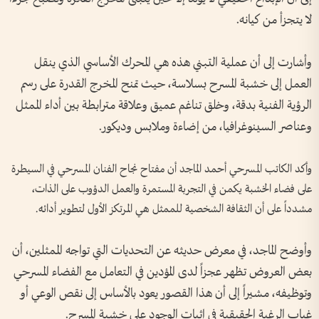
لا يتجزأ من كيانه.
وأشارت إلى أن عملية التبني هذه هي المحرك الأساسي الذي ينقل
العمل إلى خشبة المسرح بسلاسة، حيث تمنح المخرج القدرة على رسم
الرؤية الفنية بدقة، وخلق تناغم عميق وعلاقة مترابطة بين أداء الممثل
وعناصر السينوغرافيا، من إضاءة وملابس وديكور.
وأكد الكاتب المسرحي أحمد الماجد أن مفتاح نجاح الفنان المسرحي في السيطرة
على فضاء الخشبة يكمن في التجربة المستمرة والعمل الدؤوب على الذات،
مشدداً على أن الثقافة الشخصية للممثل هي المرتكز الأول لتطوير أدائه.
وأوضح الماجد، في معرض حديثه عن التحديات التي تواجه الممثلين، أن
بعض العروض تظهر عجزاً لدى المؤدين في التعامل مع الفضاء المسرحي
وتوظيفه، مشيراً إلى أن هذا القصور يعود بالأساس إلى نقص الوعي أو
غياب الرغبة الحقيقية في إثبات الوجود على خشبة المسرح.