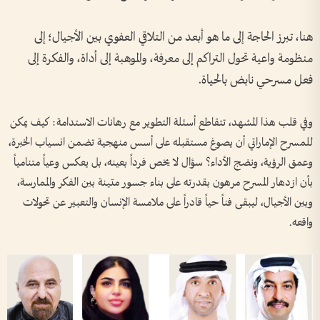
هنا، تبرز الحاجة إلى ما هو أبعد من التلاقي العفوي بين الأجيال؛ إلى
منظومة واعية تحول التراكم إلى معرفة، والموهبة إلى أداة، والفكرة إلى
فعل مسرحي نابض بالحياة.
وفي قلب هذا المشهد، تتقاطع أسئلة التطوير مع رهانات الاستدامة: كيف يمكن
للمسرح الإماراتي أن يصوغ مستقبله على أسس منهجية تضمن انسياب الخبرة،
وعمق الرؤية، ونضج الأداء؟ سؤال لا يخص فرداً بعينه، بل يعكس وعياً متنامياً
بأن ازدهار المسرح مرهون بقدرته على بناء جسور متينة بين الفكر والممارسة،
وبين الأجيال، ليبقى فناً حياً قادراً على ملامسة الإنسان والتعبير عن تحولات
واقعه.