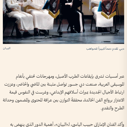
البيان
دبي تقدم دعماً كبيراً للمواهب
عبر أمسيات تشرق بإيقاعات الطرب الأصيل، ومهرجانات تحتفي بأنغام
الموسيقى العربية، صنعت دبي جسور تواصل متينة بين الماضي والحاضر، وعززت
ارتباط الأجيال الجديدة بميراث أسلافهم الإبداعي، وغرست في النفوس قيمة
الاعتزاز بروائع الفن الخالدة، محققةً التوازن بين عراقة المحتوى والمضمون وحداثة
الطرح والتقديم.
وأكد الفنان الإماراتي حبيب الياسي، لـ«البيان»، أهمية الدور الذي ينهض به