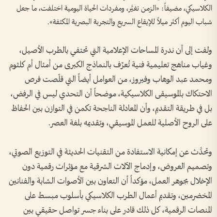
الكلاسيكي، مضيفاً: «الزمن تغيَّر، ومفردات الحياة اليومية اختلفت، ما جعل
شباب اليوم أكثر ميلاً للإيقاع السريع والتجربة البصرية المكثفة».
ولفت إلى أن ندرة المساحات الإعلامية التي تحتفي بالطرب الأصيل،
وغياب مناهج تعليمية فنية تُعرِّف بالنماذج الكبرى من أمثال أم كلثوم
ومحمد عبد الوهاب وفيروز، من العوامل أيضاً التي قلّصت فرص
الاحتكاك بالموسيقى الكلاسيكية، موضحاً أن التحدي ليس في الرفض،
بل في طريقة التقديم، وأن المعادلة الناجحة تكمن في التوازن بين الحفاظ
على الروح الأصلية للعمل الموسيقي، وتقديمه بلغة العصر.
وتحدَّث عن إمكانية الاستفادة من التقنيات الحديثة في التوزيع الصوتي،
وتصميم العروض، وإدماج الآلات الشرقية مع مؤثرات رقمية دون
الإخلال بجوهر العمل، مؤكداً أن التعاون بين الأصوات الشابة والفنانين
المخضرمين، وتقديم أعمال الطرب الكلاسيكي بأسلوب مبسط على
المنصات الرقمية، كل ذلك قادر على بناء جسر تواصل حقيقي بين