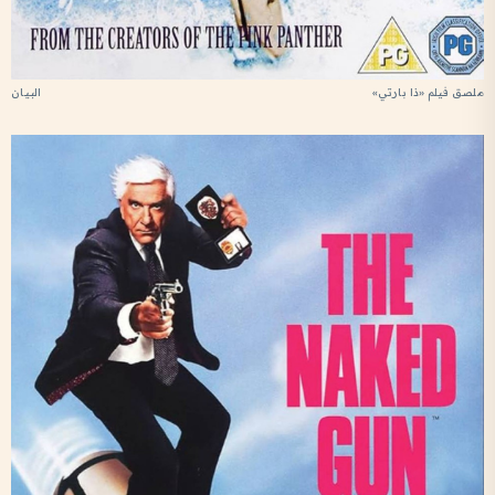
ملصق فيلم «ذا بارتي»