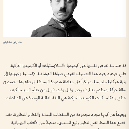
تشارلي تشابلن
ثمة هندسة تفرض نفسها على كوميديا «السلابستيك» أو الكوميديا الحركية،
ففي جوهره يعيد هذا التصنيف الفرعي صياغة الهشاشة الإنسانية وتحويلها إلى
بنية هيكلية ملموسة، مرتكزاً على معادلة شديدة البساطة في ظاهرها: جسد في
حالة حركة يصطدم بعالم لا يرحم. وقبل وقت طويل من تعلّم السينما كيف
تنطق وتتكلم، كانت الكوميديا الحركية هي اللغة العالمية الموحدة على الشاشات.
وبعيداً عن كونها مجرد مجموعة من السقطات المبتذلة والفطائر المتطايرة، فقد
خضع هذا النمط الفني لتطور رفيع المستوى، متحولاً من الألعاب البهلوانية