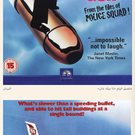
ملصق فيلم «ذا نيكد غان»