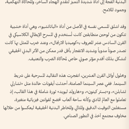
البدنية الفجة إلى أداة شديدة التميز لتقديم الهجاء الساخر، والمحاكاة التهكمية،
وجمود الملامح.
​وقد اشتُق المسمى نفسه في الأصل من أداة «الباتاتشيو»، وهي أداة خشبية
تتكون من لوحين متطابقين كانت تُستخدم في المسرح الإيطالي الكلاسيكي في
القرن السادس عشر المعروف بـ«كوميديا الارتجال»، وعند ضرب الممثل بها كانت
تصدر صوتاً مدوياً وشديد الانفجار بأقل قدر ممكن من الأثر البدني الحقيقي
لتشكل بذلك أقدم مؤثر صوتي خاص لمحاكاة الضرب والتعنيف.
​وبحلول أوائل القرن العشرين، انفجرت هذه التقاليد المسرحية على شريط
السينما. ففي عصر السينما الصامتة، أحدثت أيقونات خالدة مثل «تشارلي
تشابلن»، و«بستر كيتون»، و«هارولد ليويد» ثورة شاملة في هذا القالب، إذ
تعاملوا مع العالم المادي وكأنه ساحة ألعاب تخضع لقوانين فيزيائية متغيرة،
مستغلين التوقيت الدقيق والمثالي والمخاطر البدنية الحقيقية ليعكسوا من خلالها
مخاوف مجتمع آخذ في التطور الصناعي.