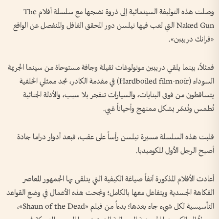
​وصلت هذه التوليفة السينمائية إلى ذروة نضجها مع سلسلة أفلام The
Naked Gun التي لعب فيها نيلسن دور المحقق الغافل والمنفصل عن الواقع
«فرانك دريبين».
فمثلاً، بينما يلقي دريبين مونولوغات ثقيلة وجافة مستوحاة من سينما الجريمة
السوداء (Hardboiled film-noir) في مقدمة الكادر، تجد ممثلي الخلفية
يتساقطون من فوق البنايات، والسيارات تنفجر بلا سبب، والأدلة الجنائية
تُطمس وتُدمّر بشكل ممنهج وأحياناً غبي.
قلبت هذه السلسلة مسيرة نيلسن رأساً على عقب، فبعد أدوار دراما جادة
أصبح الرجل الأول للكوميديا.
أعادت الأفلام المذكورة آنفاً صياغة الكيفية التي يتلقى بها الجمهور المعاصر
الفكاهة الجسدية ويتفاعل معها بالكامل؛ ونجحت هذه الأعمال في وضع القواعد
التأسيسية لكل شيء جاء بعدها؛ بدءاً من فيلم «Shaun of the Dead»،