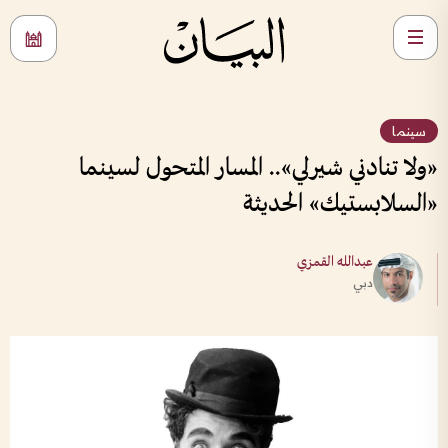
سينما
​«ولا تنادني شيرلي».. المسار المتحول لسينما
«السلابستيك» الحديثة
عبدالله القمزي
دبي