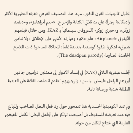
بحلول ثمانينيات القرن الماضي، شهد هذا التصنيف الفرعي قفزته التطورية الأكثر
راديكالية وجرأة على يد ثلاثي الكتابة والإخراج: «جيم أبراهامز»، و«ديفيد
زوكر»، و«جيري زوكر» (المعروفين سينمائياً بـ ZAZ). ومن خلال فيلمهم
الأيقوني «!Airplane» عام 1980 وعبارته الأشهر على الإطلاق «ولا تنادني
شيرلي» ابتكروا طفرة كوميدية جديدة تماماً: المحاكاة الساخرة ذات الملامح
الجامدة الصارمة (The deadpan parody).
​تجلت عبقرية الثلاثي (ZAZ) في إسناد الأدوار إلى ممثلين دراميين جادين
أبرزهم الراحل «ليسلي نيلسن» وتوجيههم لتقديم المشاهد القائمة على العبثية
المطلقة بجدية ورصانة تامة.
ولم تعد الكوميديا الجسدية هنا تتمحور حول رد فعل البطل الصاخب والمبالغ
فيه عند تعرضه للسقوط، بل أصبحت ترتكز على تجاهل البطل الكامل للفوضى
العارمة التي تجتاح المكان من حوله.