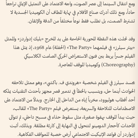
ومع انتقال السينما إلى عصر الصوت، واجه الاعتماد على التمثيل الإيمائي تراجعاً
حاداً، ومع ذلك أدرك صناع الأفلام في نهاية المطاف أن الكوميديا الجسدية لا
تشترط الصمت، بل تطلب فقط نوعاً مختلفاً من الدقة والإتقان.
​وقد تجلت هذه النقطة المحورية الحاسمة على يد المخرج «بليك إدواردز» والممثل
«بيتر سيلرز» في فيلمهما «The Party» (الحفلة) عام 1968، إذ يمثل هذا
الفيلم جسراً يربط بين فنون الاستعراض الحركي الصامت الكلاسيكي
(Choreography) وكوميديا الموقف المعاصرة.
​يجسد سيلرز في الفيلم شخصية «هروندي ف. باكشي»، وهو ممثل تلاحقه
الحوادث أينما حل، ويتسبب بالخطأ في تدمير قصر مجهز بأحدث التقنيات يملكه
أحد أقطاب هوليوود، مخرباً إياه من الداخل إلى الخارج. وبدلاً من الاعتماد على
الاصطدامات المتلاحقة والسريعة، يستعرض فيلم «The Party» المقالب،
حيث يبدأ الموقف بهفوة صغيرة، مثل سقوط حذاء في مسبح داخلي، ثم تتوالى
الأحداث كأحجار الدومينو لتتحول في النهاية إلى كارثة مطلقة. وبذلك، أثبت
إدواردز أن قواعد الإتيكيت الاجتماعي أرض خصبة للمواقف الفكاهية.