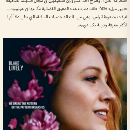
«مخرجة الظل». وصرح أحد المسؤولين التنفيذيين في مجال السينما لصحيفة
«ديلي ميل» قائلاً: «لقد دمرت هذه الدعوى القضائية مكانتها في هوليوود...
عُرفت بصعوبة المراس، وهي من تلك الشخصيات السامة، التي تظن دائماً أنها
الأكثر معرفة ودراية بكل شيء».