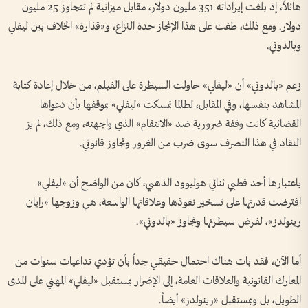
هائلاً، إذ بلغت إيراداته 351 مليون دولار، مقابل ميزانية لم تتجاوز 25 مليون
دولار. ومع ذلك، طغت على هذا الإنجاز حدة النزاع، و«قذارة» الخلاف بين ليفلي
وبالدوني.
زعم «بالدوني» أن «ليفلي» حاولت السيطرة على الفيلم، من خلال إعادة كتابة
المشاهد بنفسها، وفي المقابل، لطالما تمسكت «ليفلي» بموقفها بأن دعواها
القضائية كانت وقفة ضرورية ضد «الانتقام» الذي واجهته، ومع ذلك، لم يرَ
النقاد في هذا التصرف سوى ضرب من الغرور وتجاوز قانوني.
باعتبارها أحد قطبي ثنائي هوليوود الذهبي، كان من الواضح أن «ليفلي»
افترضت قدرتها على تسخير نفوذها وعلاقاتها الواسعة، هي وزوجها «رايان
رينولدز»، لفرض سيطرتها وتجاوز «بالدوني».
أما الآن، فقد بات هناك احتمال حقيقي جداً بأن تؤدي تداعيات سنوات من
المعارك القانونية والعلاقات العامة، إلى الإضرار بمستقبل «ليفلي» المهني على المدى
الطويل، بل وبمستقبل «رينولدز» أيضاً.