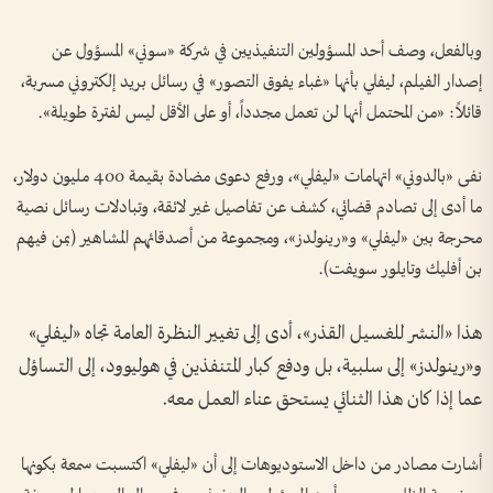
وبالفعل، وصف أحد المسؤولين التنفيذيين في شركة «سوني» المسؤول عن
إصدار الفيلم، ليفلي بأنها «غباء يفوق التصور» في رسائل بريد إلكتروني مسربة،
قائلاً: «من المحتمل أنها لن تعمل مجدداً، أو على الأقل ليس لفترة طويلة».
نفى «بالدوني» اتهامات «ليفلي»، ورفع دعوى مضادة بقيمة 400 مليون دولار،
ما أدى إلى تصادم قضائي، كشف عن تفاصيل غير لائقة، وتبادلات رسائل نصية
محرجة بين «ليفلي» و«رينولدز»، ومجموعة من أصدقائهم المشاهير (بمن فيهم
بن أفليك وتايلور سويفت).
هذا «النشر للغسيل القذر»، أدى إلى تغيير النظرة العامة تجاه «ليفلي»
و«رينولدز» إلى سلبية، بل ودفع كبار المتنفذين في هوليوود، إلى التساؤل
عما إذا كان هذا الثنائي يستحق عناء العمل معه.
أشارت مصادر من داخل الاستوديوهات إلى أن «ليفلي» اكتسبت سمعة بكونها