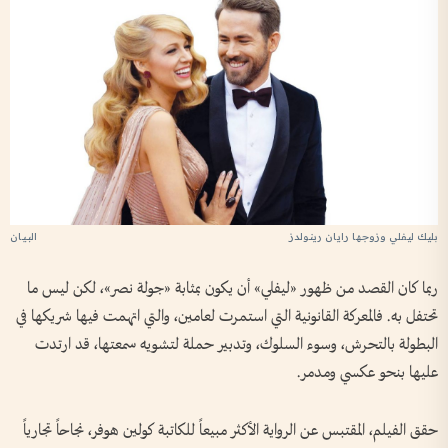
بليك ليفلي وزوجها رايان رينولدز
ربما كان القصد من ظهور «ليفلي» أن يكون بمثابة «جولة نصر»، لكن ليس ما
تحتفل به. فالمعركة القانونية التي استمرت لعامين، والتي اتهمت فيها شريكها في
البطولة بالتحرش، وسوء السلوك، وتدبير حملة لتشويه سمعتها، قد ارتدت
عليها بنحو عكسي ومدمر.
حقق الفيلم، المقتبس عن الرواية الأكثر مبيعاً للكاتبة كولين هوفر، نجاحاً تجارياً