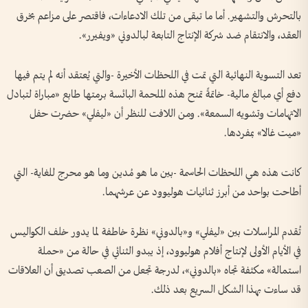
بالتحرش والتشهير. أما ما تبقى من تلك الادعاءات، فاقتصر على مزاعم بخرق
العقد، والانتقام ضد شركة الإنتاج التابعة لبالدوني «ويفيرر».
تعد التسوية النهائية التي تمت في اللحظات الأخيرة -والتي يُعتقد أنه لم يتم فيها
دفع أي مبالغ مالية- خاتمةً تمنح هذه الملحمة البائسة برمتها طابع «مباراة لتبادل
الاتهامات وتشويه السمعة». ومن اللافت للنظر أن «ليفلي» حضرت حفل
«ميت غالا» بمفردها.
كانت هذه هي اللحظات الحاسمة -بين ما هو مُدين وما هو محرج للغاية- التي
أطاحت بواحد من أبرز ثنائيات هوليوود عن عرشهما.
تُقدم المراسلات بين «ليفلي» و«بالدوني» نظرة خاطفة لما يدور خلف الكواليس
في الأيام الأولى لإنتاج أفلام هوليوود، إذ يبدو الثنائي في حالة من «حملة
استمالة» مكثفة تجاه «بالدوني»، لدرجة تجعل من الصعب تصديق أن العلاقات
قد ساءت بهذا الشكل السريع بعد ذلك.