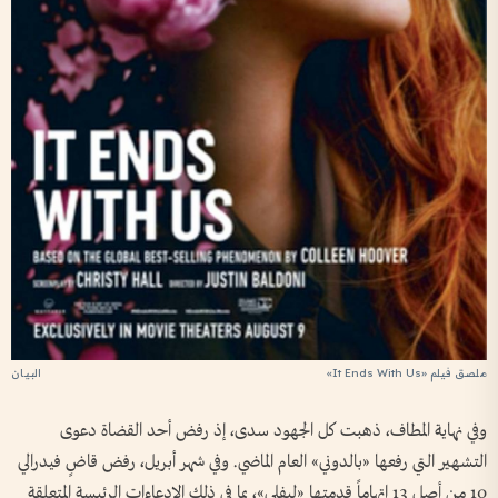
ملصق فيلم «It Ends With Us»
وفي نهاية المطاف، ذهبت كل الجهود سدى، إذ رفض أحد القضاة دعوى
التشهير التي رفعها «بالدوني» العام الماضي. وفي شهر أبريل، رفض قاضٍ فيدرالي
10 من أصل 13 اتهاماً قدمتها «ليفلي»، بما في ذلك الادعاءات الرئيسة المتعلقة