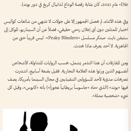
Die» عام 2021، كان بمثابة رقصة الوداع لدانيال كريغ في دور بوند).
وفي هذه الأثناء، لم يحصل الجمهور إلا على جولات لا تنتهي من شائعات كواليس
اختيار الممثلين دون أي إعلان رسمي حقيقي، فضلاً عن أن السيناريو، الموكل إلى
ستيفن نايت -مبتكر مسلسل «Peaky Blinders»- ليس قريباً حتى من
الجاهزية. لا أحد يعرف ماذا يحدث.
ومن المفارقات أن هذا التذمر يشمل، بحسب الروايات المتداولة، الأشخاص
أنفسهم الذين ورثوا هذه العلامة التجارية. فقبل بضعة أسابيع، انتشرت
تصريحات مدوّية لأحد المسؤولين التنفيذيين في مجال السينما بأمريكا، يصف
فيها «بوند» (الذي سماه «جاسوساً بريطانياً عجوزاً») بأنه «كابوس»، وقبل كل
شيء «شخصية مملة».