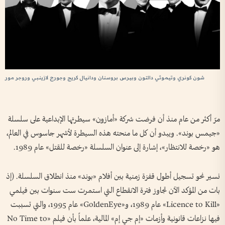
شون كونري وتيموثي دالتون وبيرس بروسنان ودانيال كريج وجورج لازينبي وروجر مور
مرّ أكثر من عام منذ أن فرضت شركة «أمازون» سيطرتها الإبداعية على سلسلة
«جيمس بوند». ويبدو أن كل ما منحته هذه السيطرة لأشهر جاسوس في العالم،
هو «رخصة للانتظار»، إشارة إلى عنوان السلسلة «رخصة للقتل» عام 1989.
نسير نحو تسجيل أطول قفزة زمنية بين أفلام «بوند» منذ انطلاق السلسلة. (إذ
بات من المؤكد الآن تجاوز فترة الانقطاع التي استمرت ست سنوات بين فيلمي
«Licence to Kill» عام 1989، و«GoldenEye» عام 1995، والتي تسببت
فيها نزاعات قانونية وأزمات «إم جي إم» المالية، علماً بأن فيلم «No Time to