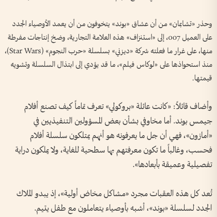
وحذر «تشابمان» من أن عشاق «بوند» يتخوفون من أن يعمد الأوصياء الجدد
على العميل 007، إلى «استنزاف» هذه العلامة التجارية، وضخ إنتاجات مفرطة
منها، على غرار ما فعلته شركة «ديزني» بسلسلة «حرب النجوم» (Star Wars)،
منذ استحواذها على «لوكاس فيلم»، ما قد يؤدي إلى ابتذال السلسلة وتشويه
قيمتها.
وأضاف قائلاً: «كانت عائلة «بروكولي» تعرف تماماً كيف تصنع أفلام
جيمس بوند. أما مخاوفي بشأن بعض المسؤولين التنفيذيين في
«أمازون»، فهي أن جل ما يعرفونه هو أنهم يمتلكون سلسلة أفلام
فحسب، وغالباً ما تكون معرفتهم بها سطحية للغاية، ولا يملكون دراية
تفصيلية وعميقة بأبعادها».
تُعد كل هذه العقبات مجرد «مشاكل مخاض أولية»، إذ يبدو الملاك
الجدد لسلسلة «بوند»، أشبه بأوصياء يتعاملون مع طفل يتيم.