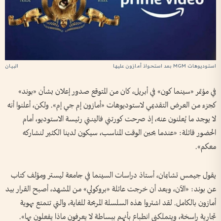
استوديوهات MGM بعد استحواذ أمازون عليها
في مؤتمر «سينما كون» في أبريل، كان من المتوقع صدور إعلان بشأن «بوند»
كجزء من العرض التقديمي لاستوديوهات «أمازون إم جي إم». ولكن، أعلنوا أنه
لا يوجد ما يُعلنون عنه، إذ صرحت كورتني فالينتي رئيسة الاستوديو، أمام
الحضور قائلة: «عندما يحين الوقت المناسب، سيكون لدينا الكثير لنشاركه
معكم».
يقول جيمس تشابمان، أستاذ دراسات السينما في جامعة ليستر ومؤلف كتاب
عن بوند: «الآن، وبعد أن خرجت عائلة «بروكولي» من المشهد، أصبح القرار بيد
أمازون بالكامل. لقد اشتروا هذه السلسلة المربحة للغاية، والتي تتمتع بهوية
تجارية راسخة، ويتملكني انطباع بأنهم ببساطة لا يعرفون ماذا يفعلون بها».