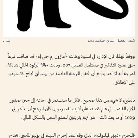
شعار العميل السري جيمس بوند
ووفقاً لهذا، فإن الإدارة في استوديوهات «أمازون إم جي إم» قد ضاقت ذرعاً
حتى بمجرد التفكير في مستقبل العميل 007. وباتت حالة الركود الحالي شائكة،
لدرجة أنه لا أحد يتوقع أن تحقق المرحلة القادمة من بوند أي نجاح للاستوديو
على الإطلاق.
بالطبع، لا شيء من هذا صحيح. فكل ما سنستمر في سماعه إلى حين صدور
الجزء القادم - في عام 2028 على أقرب تقدير، وإن كان المرجح أن يتأخر إلى
2029 أو ما بعد ذلك - هو أنهم يتريثون لتقديم العمل بالشكل المثالي.
فالمخرج «ديني فيلنوف»، الذي وقع عقد إخراج الفيلم في يونيو الماضي، يحتاج