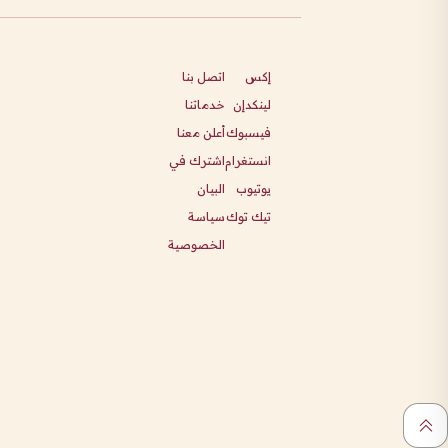
إكس
اتصل بنا
لينكدإن
خدماتنا
فيسبوك
أعلن معنا
انستغرام
اشترك في
يوتيوب
البيان
تيك توك
سياسة
الخصوصية