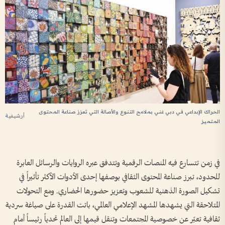
الحراك الإبداعي في دبي غني بملامح التنوع والأصالة التي تعزز صناعة المحتوى
أرشيفية
المتميز
في زمن تتسارع فيه المنصات الرقمية وتتدفق عبره الروايات والرسائل العابرة
للحدود، تبرز صناعة المحتوى الثقافي بوصفها إحدى الأدوات الأكثر تأثيراً في
تشكيل الصورة الذهنية للشعوب وتعزيز حضورها الحضاري. ومع التحولات
المتلاحقة التي يشهدها المشهد الإعلامي العالمي، باتت القدرة على صياغة سردية
ثقافية تعبّر عن خصوصية المجتمعات وتنقل قيمها إلى العالم تحدياً رئيساً أمام