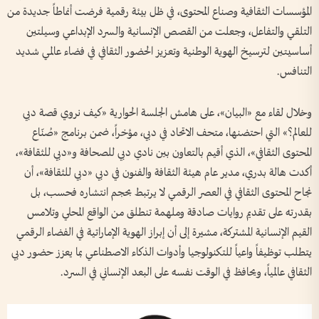
المؤسسات الثقافية وصناع المحتوى، في ظل بيئة رقمية فرضت أنماطاً جديدة من
التلقي والتفاعل، وجعلت من القصص الإنسانية والسرد الإبداعي وسيلتين
أساسيتين لترسيخ الهوية الوطنية وتعزيز الحضور الثقافي في فضاء عالمي شديد
التنافس.
وخلال لقاء مع «البيان»، على هامش الجلسة الحوارية «كيف نروي قصة دبي
للعالم؟» التي احتضنها، متحف الاتحاد في دبي، مؤخراً، ضمن برنامج «صُنّاع
المحتوى الثقافي»، الذي أقيم بالتعاون بين نادي دبي للصحافة و«دبي للثقافة»،
أكدت هالة بدري، مدير عام هيئة الثقافة والفنون في دبي «دبي للثقافة»، أن
نجاح المحتوى الثقافي في العصر الرقمي لا يرتبط بحجم انتشاره فحسب، بل
بقدرته على تقديم روايات صادقة وملهمة تنطلق من الواقع المحلي وتلامس
القيم الإنسانية المشتركة، مشيرة إلى أن إبراز الهوية الإماراتية في الفضاء الرقمي
يتطلب توظيفاً واعياً للتكنولوجيا وأدوات الذكاء الاصطناعي بما يعزز حضور دبي
الثقافي عالمياً، ويحافظ في الوقت نفسه على البعد الإنساني في السرد.