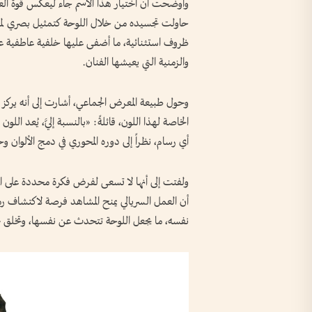
وأوضحت أن اختيار هذا الاسم جاء ليعكس قوة العقل 
حاولت تجسيده من خلال اللوحة كتمثيل بصري لما ي
ظروف استثنائية، ما أضفى عليها خلفية عاطفية عمي
والزمنية التي يعيشها الفنان.
وحول طبيعة المعرض الجماعي، أشارت إلى أنه يرك
الخاصة لهذا اللون، قائلةً: «بالنسبة إليَّ، يُعد ال
أي رسام، نظراً إلى دوره المحوري في دمج الألوان و
ولفتت إلى أنها لا تسعى لفرض فكرة محددة على الم
أن العمل السريالي يمنح المشاهد فرصة لاكتشاف رم
نفسه، ما يجعل اللوحة تتحدث عن نفسها، وتخلق حوار