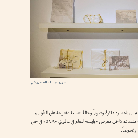
تصوير: عبدالله المطروشي
ل باعتباره ذاكرةً وضوءاً وحالةً نفسية مفتوحة على التأويل،
تتجاور أعمال فنانين وأكاديميين من مشارب بصرية متعددة داخل معرض «وايت» المقام في غاليري «XVA» في حي
ً وغموضاً.