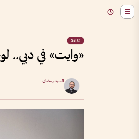
ثقافة
«وايت» في دبي.. لو
السيد رمضان