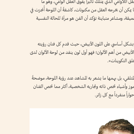
اللاواعي الذي يمتلك تأثيراً يفوق العقل الواعي، وهو ما
مكن أن يخرجه العقل من مكنونات، كاشفةً أن اللوحة أُنجزت في
قة، ومشاعر متباينة تؤكد أن الفن هو مرآة للحالة النفسية
ز بشكل أساسي على اللون الأبيض، حيث قدم كل فنان رؤيته
لون الأبيض من أهم الألوان؛ فهو أول لون ينفد من لوحة الألوان لدى
خلق التكوينات».
تلقي، بل يهمها ما يشعر به المشاهد عند رؤية اللوحة، موضحةً
وز وأشياء تخص ذاته وتجاربه الشخصية، أكثر مما تخص الفنان
اً منفرداً مع كل زائر.