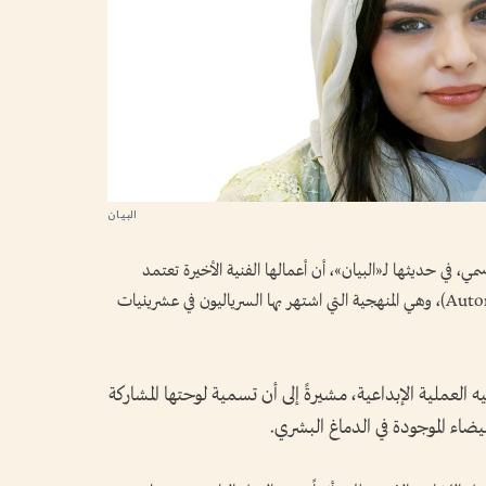
مي، في حديثها لـ«البيان»، أن أعمالها الفنية الأخيرة تعتمد
بشكل رئيس على تقنية «الأوتوماتيكية» (Automatism)، وهي المنهجية التي اشتهر بها السرياليون في عشرينيات
 العملية الإبداعية، مشيرةً إلى أن تسمية لوحتها المشاركة
يضاء الموجودة في الدماغ البشري.