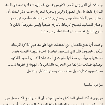
وأضافت أن الفن يمثل الجسر الأكثر مرونة بين الأجيال، لأنه لا يعتمد على اللغة
المباشرة فقط، بل على الصورة والرمز والتجربة البصرية، حيث يمكن للفنان أن
يستلهم من التراث عناصره وروحه ثم يعيد تقديمها بلغة معاصرة قريبة من
وجدان الشباب، ليصبح الارتباط بالتاريخ طبيعياً وليس مفروضاً، فالفن لا
يشرح التاريخ فحسب، بل يجعله يُعاش من جديد.
وأكدت أنها تعتز بالأعمال التي اشتغلت فيها على مفاهيم الذاكرة المرتبطة
بالمكان، خصوصاً تلك التي تستحضر تفاصيل الحياة اليومية القديمة وتعيد
صياغتها بصرياً، موضحة أنها حاولت في أحد هذه الأعمال تجسيد الذاكرة
بوصفها طبقات متراكمة من التجارب والمشاعر، لأن الهوية في نظرها ليست
مجرد موروث ثابت، بل حالة مستمرة من التشكّل والتفاعل.
مراحل أساسية
من جهته، أكد الفنان التشكيلي جاسم العوضي أن العمل الفني لكي يتحول من
إطار الخصوصية إلى جزء من الثقافة والحركة الفنية في المجتمع، لا بد أن يمر الفنان