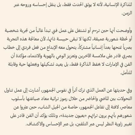
للذاكرة الإنسانية، لأنه لا يوثق الحدث فقط، بل ينقل إحساسه وروحه عبر
الزمن.
وأوضحت أنها حين ترسم أو تشتغل على عمل فني تبدأ غالباً من تجربة شخصية
أو لحظة شعورية عميقة، لكنها لا تبقى حبيسة ذاتها، لأن معالجة هذه التجربة
بصرياً تمنحها بعداً إنسانياً مشتركاً، يتحول معه الإبداع من فعل فردي إلى خطاب
بصري قادر على ملامسة الآخرين وتعزيز الوعي بالهوية والانتماء، مؤكدة أن
الفن في الإمارات لا يحفظ الذاكرة فقط، بل يعيد تشكيلها ويجعلها حية وقابلة
للتأمل.
وفي حديثها عن العمل الذي ترك أثراً في نفوس الجمهور، أشارت إلى عمل تناول
التحولات بين الماضي والحاضر من خلال رموز تراثية معاد صياغتها بأسلوب
معاصر، لافتة إلى تفاعل الجمهور، خاصة من الجيل الشاب، حين عبّروا عن
شعورهم بأنهم يرون تراثهم «بعيون جديدة»، وذلك يؤكد أن الفن قادر على
تغيير زاوية النظر ليس عبر التلقين، بل عبر الإحساس والاكتشاف.