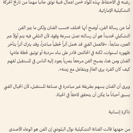
رغبته في الاحتفاظ بهذه المواد ضمن أعمال فنية توثق جانباً مهماً من تاريخ الحركة
التشكيلية الإماراتية.
أما عن رسالة الفن، أوضح أنها تختلف بحسب الفنان ولكن ما يميز الفن
التشكيلي تحديداً هو أن رسالته تصل بسرعة وقوة، لأن التلقي فيه يتم أولاً عبر
العين، متابعاً: «فالعمل الفني قد يحمل أثراً لحظياً مباشراً، وقد يترك أثراً يتأخر
ظهوره لسنوات، لكنه في الحالتين قادر على بناء سردية أو توثيق لحظة عاشها
الفنان ومن هنا، يصبح الفن مرجعاً بصرياً يعود إليه الناس في المستقبل لفهم
كيف كان الفرد يرى العالم ويتفاعل مع زمنه».
ويرى أن الفنان يسهم بطريقة غير مباشرة في صناعة المستقبل، لأن الخيال الفني
يسبق أحياناً ما يمكن أن يتحقق لاحقاً في الحياة.
ذاكرة إنسانية
من جهتها قالت الفنانة التشكيلية نوال البلوشي إن الفن هو الوعاء الأصدق