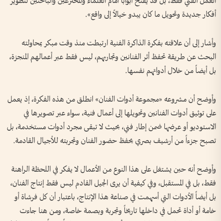
العمل الفني فقط، بل قد يفتح أبواباً أمام العلماء والمخترعين والباحثين لتطوير
أفكار جديدة وتحويل ما كان يبدو خيالاً إلى واقع».
وأشار إلى أن علاقته بفكرة الذاكرة الفنية ارتبطت منذ وقت مبكر بمحاولته
البحث عن طريقة تحفظ أثر الفنانين وتجاربهم، ليس فقط عبر أعمالهم المنجزة،
بل أيضاً من خلال أدواتهم نفسها.
وأوضح أن مشروعه «مجموعة أدوات الفنان» انطلق من هذه الفكرة، إذ يعمل
على توثيق أدوات الفنانين وتحويلها إلى أعمال فنية، سواء عبر تصويرها في
الاستوديو أو عرضها ضمن إطار فني، بحيث لا تبقى مجرد أدوات مستخدمة، بل
تصبح جزءاً من أرشيف بصري يحفظ حضور الفنان وتجربته للأجيال القادمة.
وأوضح أنه حين يشتغل على هذا النوع من الأعمال لا يفكر في اللحظة الراهنة
فقط، بل في المستقبل، وفي كيفية أن يرى الجيل القادم ليس فقط إنتاج الفنان،
بل أيضاً الأدوات التي أسهمت في صناعة هذا الإنتاج، باعتبار أن كل فرشاة أو
خامة أو أداة تحمل في داخلها تاريخاً وتجربة وبصمة خاصة، ومن هنا جاءت