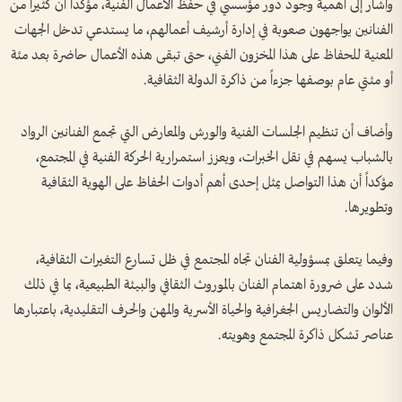
وأشار إلى أهمية وجود دور مؤسسي في حفظ الأعمال الفنية، مؤكداً أن كثيراً من
الفنانين يواجهون صعوبة في إدارة أرشيف أعمالهم، ما يستدعي تدخل الجهات
المعنية للحفاظ على هذا المخزون الفني، حتى تبقى هذه الأعمال حاضرة بعد مئة
أو مئتي عام بوصفها جزءاً من ذاكرة الدولة الثقافية.
وأضاف أن تنظيم الجلسات الفنية والورش والمعارض التي تجمع الفنانين الرواد
بالشباب يسهم في نقل الخبرات، ويعزز استمرارية الحركة الفنية في المجتمع،
مؤكداً أن هذا التواصل يمثل إحدى أهم أدوات الحفاظ على الهوية الثقافية
وتطويرها.
وفيما يتعلق بمسؤولية الفنان تجاه المجتمع في ظل تسارع التغيرات الثقافية،
شدد على ضرورة اهتمام الفنان بالموروث الثقافي والبيئة الطبيعية، بما في ذلك
الألوان والتضاريس الجغرافية والحياة الأسرية والمهن والحرف التقليدية، باعتبارها
عناصر تشكل ذاكرة المجتمع وهويته.