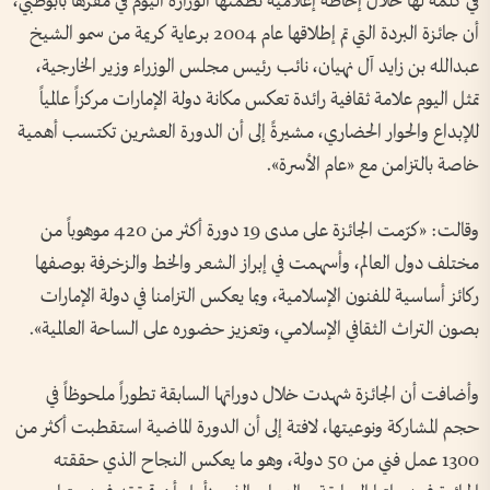
في كلمة لها خلال إحاطة إعلامية نظمتها الوزارة اليوم في مقرها بأبوظبي،
أن جائزة البردة التي تم إطلاقها عام 2004 برعاية كريمة من سمو الشيخ
عبدالله بن زايد آل نهيان، نائب رئيس مجلس الوزراء وزير الخارجية،
تمثل اليوم علامة ثقافية رائدة تعكس مكانة دولة الإمارات مركزاً عالمياً
للإبداع والحوار الحضاري، مشيرةً إلى أن الدورة العشرين تكتسب أهمية
خاصة بالتزامن مع «عام الأسرة».
وقالت: «كرّمت الجائزة على مدى 19 دورة أكثر من 420 موهوباً من
مختلف دول العالم، وأسهمت في إبراز الشعر والخط والزخرفة بوصفها
ركائز أساسية للفنون الإسلامية، وبما يعكس التزامنا في دولة الإمارات
بصون التراث الثقافي الإسلامي، وتعزيز حضوره على الساحة العالمية».
وأضافت أن الجائزة شهدت خلال دوراتها السابقة تطوراً ملحوظاً في
حجم المشاركة ونوعيتها، لافتة إلى أن الدورة الماضية استقطبت أكثر من
1300 عمل فني من 50 دولة، وهو ما يعكس النجاح الذي حققته