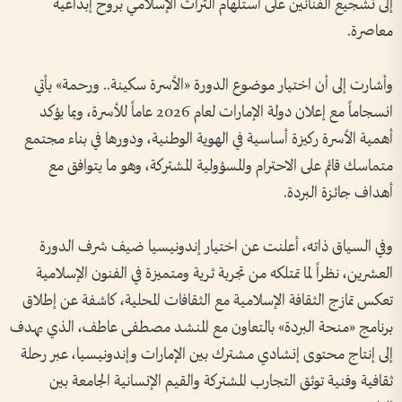
إلى تشجيع الفنانين على استلهام التراث الإسلامي بروح إبداعية
معاصرة.
وأشارت إلى أن اختيار موضوع الدورة «الأسرة سكينة.. ورحمة» يأتي
انسجاماً مع إعلان دولة الإمارات لعام 2026 عاماً للأسرة، وبما يؤكد
أهمية الأسرة ركيزة أساسية في الهوية الوطنية، ودورها في بناء مجتمع
متماسك قائم على الاحترام والمسؤولية المشتركة، وهو ما يتوافق مع
أهداف جائزة البردة.
وفي السياق ذاته، أعلنت عن اختيار إندونيسيا ضيف شرف الدورة
العشرين، نظراً لما تمتلكه من تجربة ثرية ومتميزة في الفنون الإسلامية
تعكس تمازج الثقافة الإسلامية مع الثقافات المحلية، كاشفة عن إطلاق
برنامج «منحة البردة» بالتعاون مع المنشد مصطفى عاطف، الذي يهدف
إلى إنتاج محتوى إنشادي مشترك بين الإمارات وإندونيسيا، عبر رحلة
ثقافية وفنية توثق التجارب المشتركة والقيم الإنسانية الجامعة بين