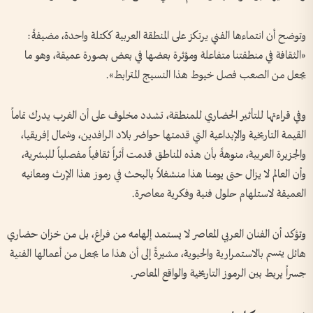
وتوضح أن انتماءها الفني يرتكز على المنطقة العربية ككتلة واحدة، مضيفةً:
«الثقافة في منطقتنا متفاعلة ومؤثرة بعضها في بعض بصورة عميقة، وهو ما
يجعل من الصعب فصل خيوط هذا النسيج المترابط».
وفي قراءتها للتأثير الحضاري للمنطقة، تشدد مخلوف على أن الغرب يدرك تماماً
القيمة التاريخية والإبداعية التي قدمتها حواضر بلاد الرافدين، وشمال إفريقيا،
والجزيرة العربية، منوهةً بأن هذه المناطق قدمت أثراً ثقافياً مفصلياً للبشرية،
وأن العالم لا يزال حتى يومنا هذا منشغلاً بالبحث في رموز هذا الإرث ومعانيه
العميقة لاستلهام حلول فنية وفكرية معاصرة.
وتؤكد أن الفنان العربي المعاصر لا يستمد إلهامه من فراغ، بل من خزان حضاري
هائل يتسم بالاستمرارية والحيوية، مشيرةً إلى أن هذا ما يجعل من أعمالها الفنية
جسراً يربط بين الرموز التاريخية والواقع المعاصر.