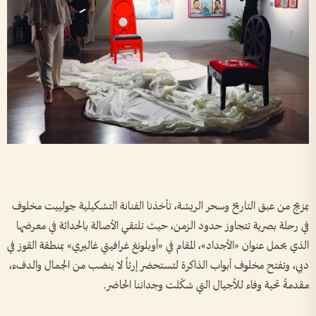
بمزيج من عبق التاريخ وسحر الريشة، تأخذنا الفنانة التشكيلية جولييت مخلوف
في رحلة بصرية تتجاوز حدود الزمن، حيث تلتقي الأصالة بالحداثة في معرضها
الذي يحمل عنوان «الأجداد»، المقام في «أوبلونغ غرافيتي غاليري» بمنطقة القوز في
دبي، وتفتح مخلوف أبواب الذاكرة لتستحضر إرثاً لا ينضب من الجمال والدفء،
مقدمةً تحية وفاء للأجيال التي شكّلت وجداننا الحاضر.