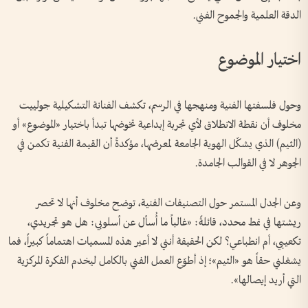
الدقة العلمية والجموح الفني.
اختيار الموضوع
وحول فلسفتها الفنية ومنهجها في الرسم، تكشف الفنانة التشكيلية جولييت
مخلوف أن نقطة الانطلاق لأي تجربة إبداعية تخوضها تبدأ باختيار «الموضوع» أو
(الثيم) الذي يشكّل الهوية الجامعة لمعرضها، مؤكدةً أن القيمة الفنية تكمن في
الجوهر لا في القوالب الجامدة.
وعن الجدل المستمر حول التصنيفات الفنية، توضح مخلوف أنها لا تحصر
ريشتها في نمط محدد، قائلةً: «غالباً ما أُسأل عن أسلوبي: هل هو تجريدي،
تكعيبي، أم انطباعي؟ لكن الحقيقة أنني لا أعير هذه المسميات اهتماماً كبيراً، فما
يشغلني حقاً هو «الثيم»؛ إذ أطوّع العمل الفني بالكامل ليخدم الفكرة المركزية
التي أريد إيصالها».