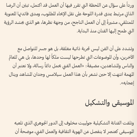
ورداً على سؤال عن اللحظة التي تقرر فيها أن العمل قد اكتمل، تبيّن أن الرضا
الذاتي مرتبط بمدى قدرة اللوحة على نقل الإيحاء المطلوب، ومدى فائدتها المعنوية
للمتلقي، مشيرةً إلى أن العمل الناجح، من وجهة نظرها، هو الذي يجسّد الرؤية
التي طمح إليها الفنان منذ البداية.
وتشدد على أن الفن ليس تجربة ذاتية مغلقة، بل هو جسر للتواصل مع
الآخرين، وأن الموضوعات التي تطرحها ليست ملكاً لها وحدها، بل هي للعالم
والناس والمشاهدين، مضيفةً: «العمل الفني يحمل دائماً رسالة، ولا نعتبر أن
المهمة انتهت إلا حين نشعر بأن هذا العمل سيلامس وجدان المشاهد وينال
إعجابه».
الموسيقى والتشكيل
وتلفت الفنانة التشكيلية جولييت مخلوف إلى الدور الجوهري الذي تلعبه
الموسيقى كعنصر لا ينفصل عن الهوية الثقافية والعمل الفني، موضحةً أن