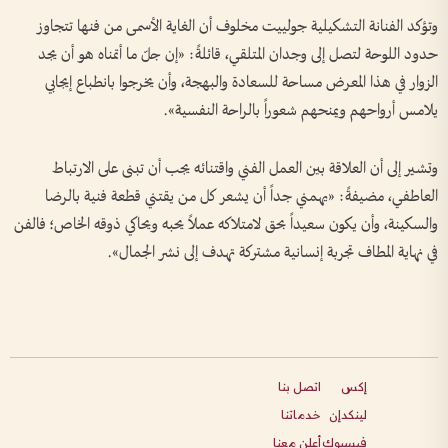
وتؤكد الفنانة التشكيلية جولييت مخلوف أن الغاية الأسمى من فنها تتجاوز
حدود اللوحة لتصل إلى وجدان المتلقي، قائلةً: «إن جلّ ما أتمناه هو أن يجد
الزوار في هذا المعرض مساحة للسعادة والبهجة، وأن يخرجوا بانطباع إيجابي
يلامس أرواحهم ويمنحهم شعوراً بالراحة النفسية».
وتشير إلى أن العلاقة بين العمل الفني واقتنائه يجب أن تبنى على الارتباط
العاطفي، مضيفةً: «يهمني جداً أن يشعر كل من يقتني قطعة فنية بالرضا
والسكينة، وأن يكون سعيداً بحق لامتلاكه عملاً يحبه ويحاكي ذوقه الخاص؛ فالفن
في نهاية المطاف تجربة إنسانية مشتركة تهدف إلى نشر الجمال».
إكس
اتصل بنا
لينكدإن
خدماتنا
فيسبوك
أعلن معنا