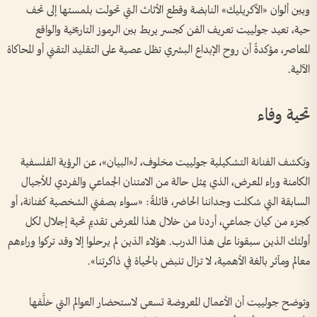
وبين ألوان «الأكريليك» النابضة وقطع الأثاث التي تحولت بلمستها إلى تحف
حية، تعيد جولييت تعريف الفن كجسر يربط بين الرموز التاريخية والواقع
المعاصر، مؤكدةً أن روح الإبداع البشري تظل عصية على التقليد التقني أو المحاكاة
الآلية.
تحية وفاء
وتكشف الفنانة التشكيلية جولييت مخلوف، لـ«البيان»، عن الرؤية الفلسفية
الكامنة وراء المعرض، الذي يمثل حالة من الامتنان الجماعي والفردي للأجيال
السابقة التي شكلت وجداننا الحاضر، قائلةً: «سواء بصفتي الشخصية كفنانة، أو
كجزء من كيان جماعي، أردنا من خلال هذا المعرض تقديم تحية إجلال لكل
أولئك الذين سبقونا على هذا الدرب. هؤلاء الذين لم يرحلوا إلا وقد تركوا وراءهم
معالم ومآثر بالغة الأهمية، لا تزال تنبض بالحياة في ذاكرتنا».
وتوضح جولييت أن الأعمال المعروضة تسعى لاستحضار العوالم التي خلَّفها