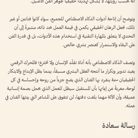
أنه بحسب رؤيتها، لا يشكّل تهديداً حقيقياً لجوهر الفن الأصيل.
وتوضح أن إتاحة أدوات الذكاء الاصطناعي للجميع، سواء كانوا فنانين أو غير
ذلك، تجعل الرهان الحقيقي يكمن في قيمة العمل بحد ذاته، مشيرةً إلى أن
التحدي لا يتعلق بالمهارة التقنية في استخدام هذه الأدوات، بل في قدرة الفن
على البقاء والاستمرار كعنصر بشري خالص.
وتصف الذكاء الاصطناعي بأنه أداة تقلّد الإنسان ولا تخترع؛ فالمحرك الرقمي
يعيد تدوير وتكرار ما أنتجه العقل البشري مسبقاً، بينما يظل الإبداع والابتكار
الحقيقيان سمة ينفرد بها الفنان الذي يضع جزءاً من روحه وإحساسه في كل
لوحة، معربةً عن إيمانها بأن المستقبل سيظل للعمل الذي يحمل بصمة إنسانية
عميقة، وأن الآلة مهما بلغت دقتها، لن تتفوق على المشاعر التي يبثها الفنان في
عمله.
رسالة سعادة