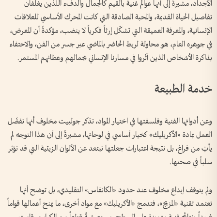
الأجداد، مشيرةً إلى أنها عوالم غنية بالقيم كالجمال والدفء اللذين يغلفان
تفاصيل الحياة القديمة، والمحبة الصادقة التي كانت المحرك الأساسي للعلاقات
الإنسانية، والمعرفة العميقة التي تشكّل إرثاً فكرياً لا ينضب، مؤكدةً أن المعرض،
في جوهره العام، هو محاولة لربط الحاضر بالماضي عبر جسر من الفن، والاحتفاء
بذاكرة الأشخاص الذين أثّروا في مسارنا الإنساني بجمالهم وعطائهم المستمر.
خدمة الطبيعة
وعن أدواتها الفنية وفلسفتها في اختيار المواد، تذكر جولييت مخلوف أنها تفضّل
العمل بمادة «الأكريليك» كخيار أساسي في لوحاتها، مشيرةً إلى أن هذا التوجه لم
يأتِ من فراغ، بل نتيجة اعتبارات جعلتها تبتعد عن الألوان الزيتية التي قد تؤثر
سلباً في صحتها.
ولم يتوقف إبداع مخلوف عند حدود «الكانفاس» التقليدي، بل توضح أنها
تعتمد تقنية «المزيج»، فتدمج «الأكريليك» مع مواد أخرى، ما يمنح أعمالها قواماً