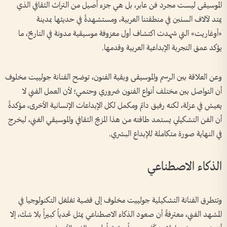
الموسيقى ليست مجرد فن عابر، بل هي جزء أصيل من التراث الثقافي الذي
يمتد لآلاف السنين في منطقتنا العربية، ومستشهدةً في حديثها بمدينة
«أوغاريت» التي شهدت اكتشاف أول معزوفة موسيقية مدونة في التاريخ، ما
يؤكد عمق التجربة الإبداعية العربية وقدمها.
وعن العلاقة بين الرسم والموسيقى وبقية الفنون، توضح الفنانة جولييت مخلوف
أن التواصل بين مختلف أنواع الفنون ضروري وحتمي؛ لأن العمل الفني لا
يعيش في عزلة، لكنه رفيق دائم ومكمل لكل الإبداعات الإنسانية الأخرى، مؤكدةً
أن الفن التشكيلي يستمد طاقته من هذا المزيج الثقافي والموسيقي الغني، ليخرج
في النهاية صورة متكاملة للإبداع البشري.
الذكاء الاصطناعي
وتتطرق الفنانة التشكيلية جولييت مخلوف إلى قضية تغلغل التكنولوجيا في
المشهد الفني، معترفةً أن صعود الذكاء الاصطناعي يمثل تحدياً كبيراً بلا شك، إلا