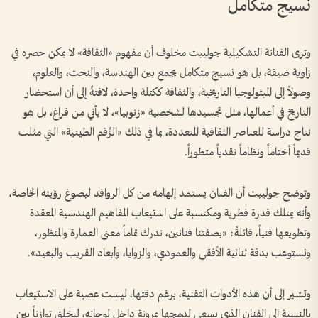
نسيج متكامل
وترى الفنانة التشكيلية جولييت مخلوف أن مفهوم «الثقافة» لا يمكن حصره في
زاوية ضيقة، بل هو نسيج متكامل يجمع بين الهندسة، والنحت، والعلوم،
وصولاً إلى الميثولوجيا التاريخية، والثقافة ككتلة واحدة، لافتةً إلى أن استحضار
التاريخ في أعمالها، مثل تجسيدها لشخصية «زنوبيا»، لا يأتي من فراغ، بل هو
نتاج دراسة للعناصر الثقافية المتعددة، بما في ذلك «الرُّقم الطينية» التي مثلت
قديماً أختاماً ونظاماً نقدياً متطوراً.
وتوضح جولييت أن الفنان يستمد إلهامه من كل الروافد ليصوغ رؤيته الخاصة،
وأنه يمتلك قدرة فطرية ومكتسبة على استيعاب المفاهيم الهندسية المعقدة
وتطويعها فنياً، قائلةً: «بصفتنا فنانين، ندرك تماماً معنى العمارة والمنظور،
ونستوعب بدقة ثنائية الأفقي والعمودي، والزوايا، وأبعاد القريب والبعيد».
وتشير إلى أن هذه الأدوات التقنية، برغم دقتها، ليست عصية على الاستيعاب
بالنسبة إلى الفنان الذي يسعى لدمجها بمرونة داخل لوحاته، ليخلق توازناً بين