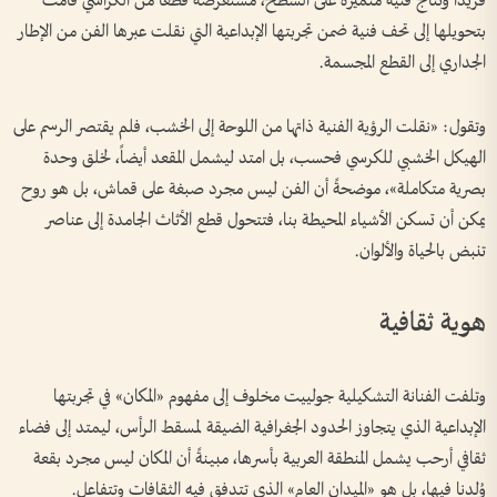
فريداً ونتائج فنية متميزة على السطح، مستعرضةً قطعاً من الكراسي قامت
بتحويلها إلى تحف فنية ضمن تجربتها الإبداعية التي نقلت عبرها الفن من الإطار
الجداري إلى القطع المجسمة.
وتقول: «نقلت الرؤية الفنية ذاتها من اللوحة إلى الخشب، فلم يقتصر الرسم على
الهيكل الخشبي للكرسي فحسب، بل امتد ليشمل المقعد أيضاً، لخلق وحدة
بصرية متكاملة»، موضحةً أن الفن ليس مجرد صبغة على قماش، بل هو روح
يمكن أن تسكن الأشياء المحيطة بنا، فتتحول قطع الأثاث الجامدة إلى عناصر
تنبض بالحياة والألوان.
هوية ثقافية
وتلفت الفنانة التشكيلية جولييت مخلوف إلى مفهوم «المكان» في تجربتها
الإبداعية الذي يتجاوز الحدود الجغرافية الضيقة لمسقط الرأس، ليمتد إلى فضاء
ثقافي أرحب يشمل المنطقة العربية بأسرها، مبينةً أن المكان ليس مجرد بقعة
وُلدنا فيها، بل هو «الميدان العام» الذي تتدفق فيه الثقافات وتتفاعل.