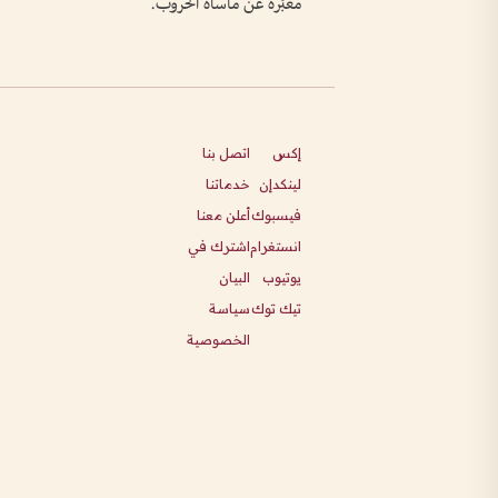
معبِّرة عن مأساة الحروب.
إكس
اتصل بنا
لينكدإن
خدماتنا
فيسبوك
أعلن معنا
انستغرام
اشترك في
يوتيوب
البيان
تيك توك
سياسة
الخصوصية