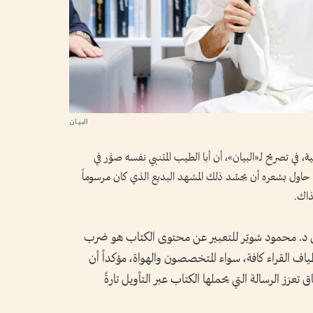
، في تصريح لـ«البيان»، أن أبا الطيب المتنبي نفسه صوَّر في
ه حاول بشعره أن يجسِّد ذلك المشهد البديع الذي كان مرسوماً
ذاك.
لي د. محمود شوبّر للتعبير عن محتوى الكتاب هو ضرب
 القراء كافة، سواء المتخصصون والهواة، مؤكداً أن
 تعزز الرسالة التي يحملها الكتاب عبر التأويل تارةً