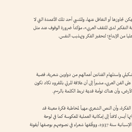
يمكن تجاوزها أو التغافل عنها، والمتنبي أحد تلك الأعمدة التي لا
 التفكير لدى المثقف العربي»، مؤكداً ضرورة الوقوف عند مثل
يا من الإبداع؛ لتحفيز الفكر وتهذيب النفس.
لتشكيلي واستلهام الفنانين أعمالهم من دواوين شعرية، قضية
لى الفن العربي، مشيراً إلى أن علاقة المرئي بالمقروء تكاد تكون
لأرض، وأن هناك توأمة قديمة تربط الكلمة بالرسم.
على الفكرة، وأن النص الشعري مهيأ لمخاطبة فكرة معينة قد
 أيسر، لافتاً إلى إمكانية العملية المعكوسة كما في لوحة
«غرنيكا» التي صوَّر بها بابلو بيكاسو الحرب الأهلية الإسبانية سنة 1937، ووظَّفها شعراء في نصوصهم بوصفها أيقونة