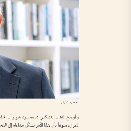
محمود شوبّر
و أوضح الفنان التشكيلي د. محمود شوبّر أن انجذابه إ
العراق، منوهاً بأن هذا الأمر يشكِّل مداعاة إلى الفخر وا