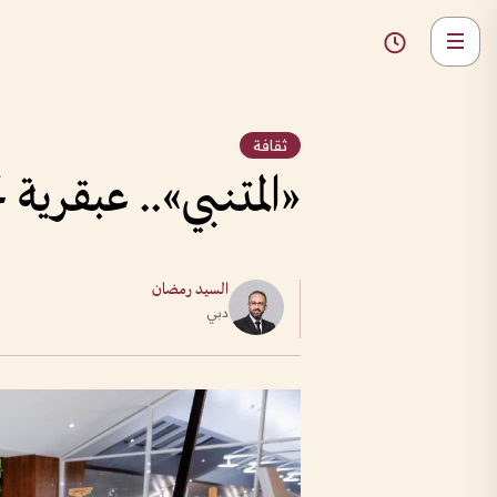
ثقافة
«المتنبي».. عبقرية 
السيد رمضان
دبي