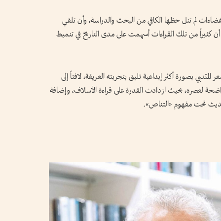
 بفضاءات لم تنل حظها الكافي من البحث والدراسة، وأن تلقي
 أن كثيراً من تلك القراءات أسهمت على مدى التاريخ في تنميط
 المتنبي بصورة أكثر إبداعية تليق بتجربته العريقة، لافتاً إلى
ة واضحة لعصره، بحيث ازدادت القدرة على قراءة الأسلاف، وإضافة
الحديث تحت مفهوم «التناص».