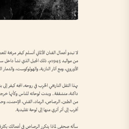
لا تبدو أعمال الفنان الألماني أنسلم كيفر مريحة للعي
من مواليد 1945م، ذلك الجيل الذي نشأ
الأوروبي، ومع آثار النازية، والهولوكوست، والدمار 
بهذا الثقل التاريخي الخَرِب في روحه، اتجه كيفر إل
داكنة، متشققة.. وبدت لوحاته للناس وكأنها خرجت
من الطين، الرصاص، الرماد، القش، الإسمنت، وحتى
أقرب إلى أثر أثري منها إلى لوحة تقليدية.
سأله صحفي لماذا يتكرر الرصاص في أعمالك بكثرة؟ 