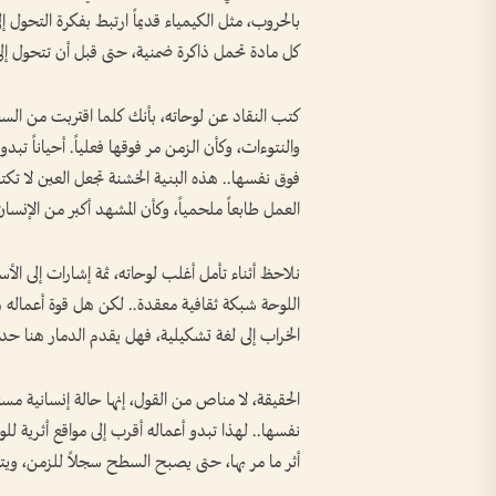
بالحروب، مثل الكيمياء قديماً ارتبط بفكرة التحول إ
كل مادة تحمل ذاكرة ضمنية، حتى قبل أن تتحول إل
كتب النقاد عن لوحاته، بأنك كلما اقتربت من ال
والنتوءات، وكأن الزمن مر فوقها فعلياً. أحياناً ت
فوق نفسها.. هذه البنية الخشنة تجعل العين لا تكتف
العمل طابعاً ملحمياً، وكأن المشهد أكبر من الإنسا
نلاحظ أثناء تأمل أغلب لوحاته، ثمة إشارات إلى الأسا
اللوحة شبكة ثقافية معقدة.. لكن هل قوة أعماله ه
الخراب إلى لغة تشكيلية، فهل يقدم الدمار هنا حدثاً
الحقيقة، لا مناص من القول، إنها حالة إنسانية مست
نفسها.. لهذا تبدو أعماله أقرب إلى مواقع أثرية ل
أثر ما مر بها، حتى يصبح السطح سجلاً للزمن، ويتح