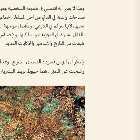
وهذا لا يعني أنه انغمس في همومه الشخصية وهويته 
مساحات واسعة في العالم، من أجل المساءلة الجماع
يمحيها، لأنها تتراكم في اللاوعي، والأفضل مواجهة ا
بالمقابل نشارك في التجربة بحواسنا كلها، والإحساس 
طبقات من التاريخ والأساطير والحكايات القديمة.
وتذكر أن الزمن يسوده النسيان السريع، وهذا ال
والبحث عن المعنى.. هما خيوط تربط البشرية 