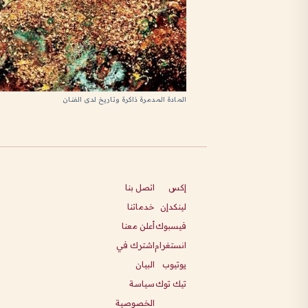
المادة المدمرة ذاكرة وتاريخ لدى الفنان
إكس
اتصل بنا
لينكدإن
خدماتنا
فيسبوك
أعلن معنا
انستغرام
اشترك في
يوتيوب
البيان
تيك توك
سياسة
الخصوصية