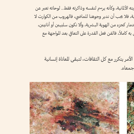
الألمانية، وكأنه يرسم لنفسه وذاكرته فقط.. لوحاته تعبر عن
ية، فلا يجب أن ندير وجوهنا للماضي، فالهروب من الكوارث لا
لدمار كجزء من الهوية البشرية، وألا نكون سلبيين أو أنانيين،
به كاملاً، فالفن فعل القدرة على التعافي بعد المواجهة مع
أمر يتكرر مع كل الثقافات، لتبقى المعاناة إنسانية
جمعاء.