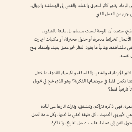
لى الرماد يظهر كأثر للحرق والفناء، والقش إلى الهشاشة والزوال..
ى جزء من العمل الفني.
سطح، ستجد أن اللوحة ليست ملساء، بل مليئة بالشقوق
بدو الأعمال كخرائط مدمرة، أو حقول محترقة، أو مكتبات انهارت
ي بالمشاهدة، وغالباً ما يقود النظر نحو عمق بعيد، وامتداد يمنح
ن نفسه.
طير الجرمانية، والشعر، والفلسفة، والكيمياء القديمة، ما يجعل
نا تكمن فقط في مرجعياتها الفكرية؟ وهو الذي نجح في تحويل
 تاريخياً فقط؟
مرة، فهي ذاكرة تتراكم، وتتشقق، وتترك آثارها على المادة
لوعي الأوروبي الحديث.. كل طبقة تخفي ما تحتها، وكل مادة تحمل
ول الفن إلى عملية تنقيب داخل التاريخ، والذاكرة.