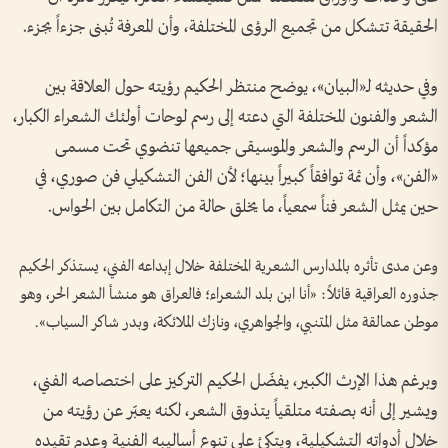
الحقيقة تتشكل من تجميع الرؤى المختلفة، وأن المعرفة تُبنى جزءاً بجزء.
وفي حديثه لـ«البيان»، يوضح منتظر الحكيم رؤيته حول العلاقة بين
الشعر والفنون المختلفة التي دعته إلى رسم لوحات أولئك الشعراء الكبار،
مؤكداً أن الرسم والشعر والموسيقى جميعها تنضوي تحت مسمى
«الفن»، وأن ثمة توافقاً كبيراً بينها؛ لأن الفن التشكيلي فن صوري، في
حين يمثل الشعر فناً سمعياً، ما يخلق حالة من التكامل بين الحواس.
وعن مدى تأثره بالمدارس الشعرية المختلفة خلال إبداعه الفني، يستذكر الحكيم
جذوره العراقية قائلاً: «أنا ابن بلد الشعراء؛ فالعراق هو منشأ الشعر الحر، وهو
موطن عمالقة مثل المتنبي، والجواهري، ونازك الملائكة، وبدر شاكر السياب».
وبرغم هذا الإرث الكبير، يفضّل الحكيم التركيز على اختصاصه الفني،
ويشير إلى أنه بصفته متلقياً يتذوق الشعر، لكنه يعبّر عن رؤيته من
خلال أدواته التشكيلية، ويتكئ على تنوع أساليبه الفنية وعدم تقيده