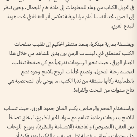
في تحويل الكتاب من وعاء للمعلومات إلى مادة خام للجمال، وحين ننظر
إلى الصور، نجد أنفسنا أمام مرايا ورقية تعكس أثر الثقافة في نحت هوية
المبدع العربي.
وبفلسفة بصرية مبتكرة، يعمد منتظر الحكيم إلى تقليب صفحات
الكتب كمنطلق فني، لينساب الزمن بين يدي المشاهد من خلال هذا
الجدار الورقي، حيث تتغير الرسومات تدريجياً مع كل صفحة تنقلب،
لتجسد رحلة التحول، وتصنع تجلّيات الروح لملامح وجوه تشع
بالطمأنينة وكأنها منبثقة من ثنايا الكتب، ما يوحي بأن الشخصية هي
نتاج سنوات من البحث والقراءة.
وباستخدام الفحم والرصاص، يكسر الفنان جمود الورق، حيث تنساب
الملامح بتدرجات رمادية تتناغم مع سواد الحبر المطبوع، ليخلق تصالحاً
بين العقل (النصوص) والعاطفة (الابتسامة والنظرة)، ويوزع اللوحات
على وحدات وأوراق منفصلة تمثل فسيفساء الفكر، ليعزز فكرة أن