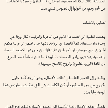
العمالقة (نازك الملائكة، محمود درويش، نزار قباني) لم يعودوا أشخاصاً
من لحم ودم، بل تحولوا إلى نصوص تمشي بيننا.
تشكيل بالكلمات
وتعتمد التقنية التي اعتمدها الحكيم على التجزئة والتركيب؛ فكل ورقة هي
وحدة بناء مستقلة، تماماً كالفصل في الرواية، لكنها حين تجتمع، ترسم لنا ملامح
الحزن في عيني درويش، أو الكبرياء في نظرة نازك، في حين تبرز الخطوط السوداء
والفحمية بقوة فوق بياض الصفحات المطبوعة، ما يخلق تضاداً يجسد الصراع
بين المادة (الورق المطبوع) والروح (الملامح المرسومة).
وبالنظر إلى العمق الفلسفي لتلك الأعمال، يبدو الوجه كأنه يحاول
الخروج من بين السطور، أو كأن الكلمات هي التي شكلت تضاريس هذا
الوجه وتجاعيده.
وتشكّل هذه الأعمال تحية للكلمة التي تصنع الإنسان؛ فلقد نجح الفنان