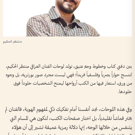
منتظر الحكيم
بين دفتي كتاب وخطوط وجهٍ عتيق، تولد لوحات الفنان العراقي منتظر الحكيم،
لتنسج حواراً بصرياً وفلسفياً فريداً؛ فهي ليست مجرد صور بورتريه، بل وجوه
من ورق، استعار فيها من الكتب أرواحها ليمنح الشخصيات خلوداً فوق
خلودها.
وفي هذه اللوحات، نجد أنفسنا أمام تفكيك ذكي لمفهوم الهوية، فالفنان لم
يختر قماشاً تقليدياً، بل اختار صفحات الكتب، لتكون هي المسام التي
يتنفس من خلالها الوجه، إنها دلالة رمزية عميقة تشير إلى أن هؤلاء