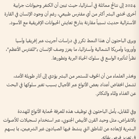
2024 إلى نتائج مماثلة في أستراليا، حيث تبين أن الكنغر وحيوانات جرابية
أخرى تخشى البشر أكثر من أي مفترس طبيعي، رغم أن وجود الإنسان في القارة
الأسترالية حديث نسبياً مقارنة بتاريخ تعايش الحيوانات الإفريقية مع الأسود.
ويرى الباحثون أن هذا النمط تكرر في دراسات أجريت عبر إفريقيا وآسيا
وأوروبا وأمريكا الشمالية وأستراليا، ما يعزز وصف الإنسان بـ"المفترس الأعظم"،
نظراً لتأثيره الواسع في سلوك الحياة البرية وتطورها.
ويحذر العلماء من أن الخوف المستمر من البشر يؤدي إلى آثار طويلة الأمد،
تشمل انخفاض أعداد بعض الأنواع عبر الأجيال بسبب تغير سلوكها في البحث
عن الغذاء والماء والتكاثر.
وفي المقابل، يأمل الباحثون في توظيف هذه المعرفة لحماية الأنواع المهددة
بالانقراض، مثل وحيد القرن الأبيض الجنوبي، عبر استخدام تسجيلات للأصوات
البشرية لإبعاده عن المناطق التي ينشط فيها الصيادون غير الشرعيين، بما يسهم
في تعزيز فرص بقائه.