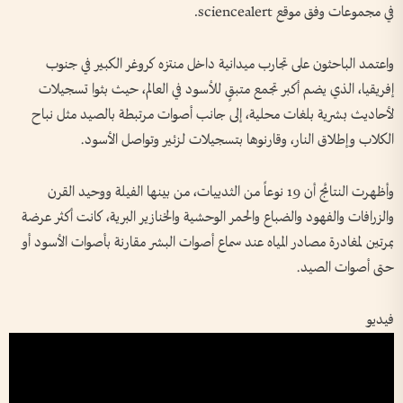
في مجموعات وفق موقع sciencealert.
واعتمد الباحثون على تجارب ميدانية داخل منتزه كروغر الكبير في جنوب
إفريقيا، الذي يضم أكبر تجمع متبقٍ للأسود في العالم، حيث بثوا تسجيلات
لأحاديث بشرية بلغات محلية، إلى جانب أصوات مرتبطة بالصيد مثل نباح
الكلاب وإطلاق النار، وقارنوها بتسجيلات لزئير وتواصل الأسود.
وأظهرت النتائج أن 19 نوعاً من الثدييات، من بينها الفيلة ووحيد القرن
والزرافات والفهود والضباع والحمر الوحشية والخنازير البرية، كانت أكثر عرضة
بمرتين لمغادرة مصادر المياه عند سماع أصوات البشر مقارنة بأصوات الأسود أو
حتى أصوات الصيد.
فيديو