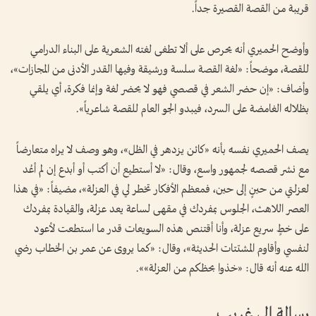
قريبة من القصة القصيرة جداً.
وأوضح الحميري أنه يحرص على ألا تطغى لغته الشعرية على البناء الدرامي
للقصة، موضحاً: «لغة القصة سلسة ورشيقة وفيها القدر الأدنى من المجازات»،
وأضاف: «إن حضر الشعر في قصصي فهو لا يحضر لغة وإنما فكرة، أي يلقي
بظلاله الغامضة على السرد، فيبدو الجو العام للقصة شاعرياً».
يصف الحميري نفسه بأنه «كائن يزدهر في الظل»، وهو وصف لا يراه متعارضاً
مع نشر قصصه لجمهور واسع، وقال: «لا أستطيع أن أكتب أو أبدع إن لم أعُد
لعزلتي من حينٍ إلى حين، فمعظم الأفكار تخطر لي في العزلة»، مضيفاً: «في هذا
العصر اللاهث، الجلوس بمفردك في مقهى لساعة يعد عزلة، والقيادة بمفردك
على خطٍ سريع عزلة، وأنا أقتنص هذه السويعات قدر ما استطعت لأعود
لنفسي وأقاوم المشتتات الحديثة»، وقال: «كما يروى عن عمر بن الخطاب رضي
الله عنه أنه قال: «خذوا بحظكم من العزلة»».
رسالة إلى غريب