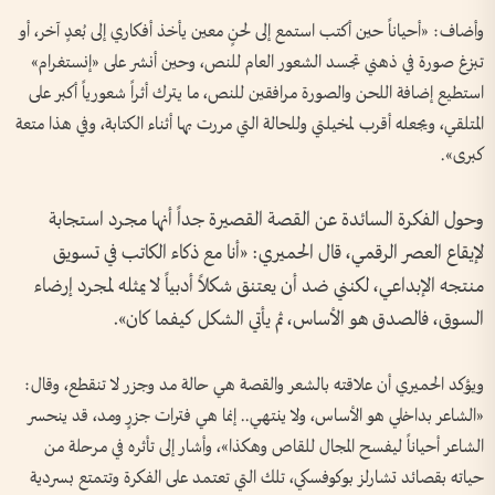
وأضاف: «أحياناً حين أكتب استمع إلى لحنٍ معين يأخذ أفكاري إلى بُعدٍ آخر، أو
تبزغ صورة في ذهني تجسد الشعور العام للنص، وحين أنشر على «إنستغرام»
استطيع إضافة اللحن والصورة مرافقين للنص، ما يترك أثراً شعورياً أكبر على
المتلقي، ويجعله أقرب لمخيلتي وللحالة التي مررت بها أثناء الكتابة، وفي هذا متعة
كبرى».
وحول الفكرة السائدة عن القصة القصيرة جداً أنها مجرد استجابة
لإيقاع العصر الرقمي، قال الحميري: «أنا مع ذكاء الكاتب في تسويق
منتجه الإبداعي، لكنني ضد أن يعتنق شكلاً أدبياً لا يمثله لمجرد إرضاء
السوق، فالصدق هو الأساس، ثم يأتي الشكل كيفما كان».
ويؤكد الحميري أن علاقته بالشعر والقصة هي حالة مد وجزر لا تنقطع، وقال:
«الشاعر بداخلي هو الأساس، ولا ينتهي.. إنما هي فترات جزرٍ ومد، قد ينحسر
الشاعر أحياناً ليفسح المجال للقاص وهكذا»، وأشار إلى تأثره في مرحلة من
حياته بقصائد تشارلز بوكوفسكي، تلك التي تعتمد على الفكرة وتتمتع بسردية