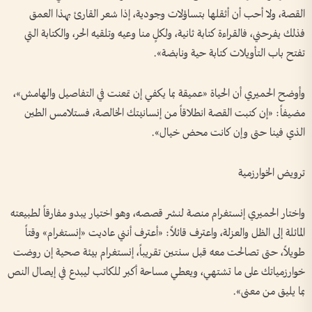
القصة، ولا أحب أن أثقلها بتساؤلات وجودية، إذا شعر القارئ بهذا العمق
فذلك يفرحني، فالقراءة كتابة ثانية، ولكلٍ منا وعيه وتلقيه الحر، والكتابة التي
تفتح باب التأويلات كتابة حية ونابضة».
وأوضح الحميري أن الحياة «عميقة بما يكفي إن تمعنت في التفاصيل والهامش»،
مضيفاً: «إن كتبت القصة انطلاقاً من إنسانيتك الخالصة، فستلامس الطين
الذي فينا حتى وإن كانت محض خيال».
ترويض الخوارزمية
واختار الحميري إنستغرام منصة لنشر قصصه، وهو اختيار يبدو مفارقاً لطبيعته
المائلة إلى الظل والعزلة، واعترف قائلاً: «أعترف أنني عاديت «إنستغرام» وقتاً
طويلاً، حتى تصالحت معه قبل سنتين تقريباً، إنستغرام بيئة صحية إن روضت
خوارزمياتك على ما تشتهي، ويعطي مساحة أكبر للكاتب ليبدع في إيصال النص
بما يليق من معنى».