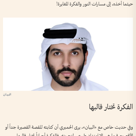
حيثما أخذه، إلى مسارات النور والفكرة المغايرة!
الفكرة تختار قالبها
وفي حديث خاص مع «البيان»، يرى الحميري أن كتابته للقصة القصيرة جداً أو
الأقصوصة ما هي إلا امتداد طبيعي لتجربته، فالفكرة أحياناً تختار قالبها