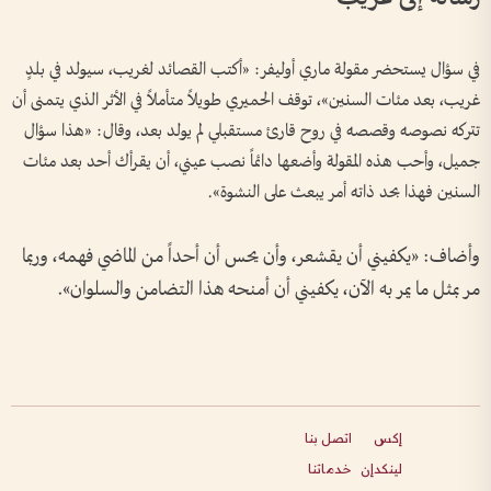
في سؤال يستحضر مقولة ماري أوليفر: «أكتب القصائد لغريب، سيولد في بلدٍ
غريب، بعد مئات السنين»، توقف الحميري طويلاً متأملاً في الأثر الذي يتمنى أن
تتركه نصوصه وقصصه في روح قارئ مستقبلي لم يولد بعد، وقال: «هذا سؤال
جميل، وأحب هذه المقولة وأضعها دائماً نصب عيني، أن يقرأك أحد بعد مئات
السنين فهذا بحد ذاته أمر يبعث على النشوة».
وأضاف: «يكفيني أن يقشعر، وأن يحس أن أحداً من الماضي فهمه، وربما
مر بمثل ما يمر به الآن، يكفيني أن أمنحه هذا التضامن والسلوان».
إكس
اتصل بنا
لينكدإن
خدماتنا