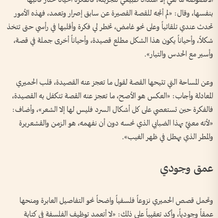
بنفسها، وقال: «لم أتجه للقصة القصيرة عن سابق إصرار وتعمد، فهذه الأمور
تحدث عندي تلقائياً وعلى نحو غامض، تخطر لي فكرة وأقلبها في رأسي حتى تتخذ
شكلاً، وأحياناً يكون هذا الشكل مطلع قصيدة، وأحياناً أخرى جملة في قصة،
وأسير مع الحدس والتيار».
وعن المساحة التي تتيحها القصة لقول ما تعجز عنه القصيدة، قلب الحميري
المعادلة وأجاب: «العكس هو الأصح، ما تعجز عنه القصة تتكفل به القصيدة،
فالفكرة حين تستعصي على كل أشكال السرد فليس لها إلا الشعر»، وأضاف:
«لأنه معنيٌ بهذا الضبابي الذي نحسه دون أن نفهمه، هو الزمن والقشعريرة
والمطر الذي يهطل في ظهر الغيب».
عمق وجودي
وتحمل قصص الحميري نزوعاً فلسفياً واضحاً نحو التفاصيل العابرة ومنحها
عمقاً وجودياً، وأكد تعقيباً على ذلك: «لا أتعمد توظيف الفلسفة في كتابة