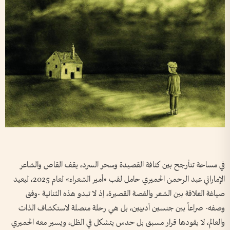
في مساحة تتأرجح بين كثافة القصيدة وسحر السرد، يقف القاص والشاعر
الإماراتي عبد الرحمن الحميري حامل لقب «أمير الشعراء» لعام 2025، ليعيد
صياغة العلاقة بين الشعر والقصة القصيرة، إذ لا تبدو هذه الثنائية -وفق
وصفه- صراعاً بين جنسين أدبيين، بل هي رحلة متصلة لاستكشاف الذات
والعالم، لا يقودها قرار مسبق بل حدس يتشكل في الظل، ويسير معه الحميري