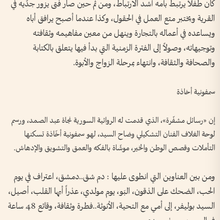
كان طفلاً يرتبط بأمه أشد الارتباط، ومن ثم حين صار فتى يزور جدّيه في
القرية ويختبر متع العمل في الحقول، وكذا عندما أصبح يرافق أباه
ويساعده في أعماله بالتجارة وينهل من معين مفاهيمه وثقافته
وتوجيهاته، وصولاً إلى الفترة الزمنية التي بدأ فيها يتعلق بالكتابة
والصحافة والثقافة، وانتهاء بمرحلة الزواج والأبوة.
سمفونية أخاذة
إن «رسائل مشفّرة»، الذي قدمت له الروائية السورية نجاة عبد الصمد، ورسم
لوحة الغلاف الفنان التشكيلي وضاح السيد، لهو سمفونية أخّاذة تسكنها
التأملات وقصص الوطن والخير، موشّاة بالفكه والعمق والتشويق والإدهاش.
ومن بين العناوين التي انطوى عليها : دم شق..دمشق، اعتراف في يوم
الحب، الضحك على الذقون، البَو، يوم مولدي، عذراً أيها القلب، أصيل،
السيد بوليفر، إلى أمي مع التحية، الأنوثة..فطرة وثقافة، وقائع 48 ساعة