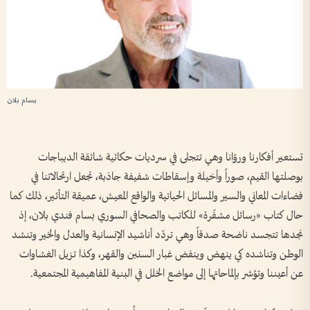
بسام بلان
تستعير أفكارنا ورؤانا وهي تتجلى في سرديات حكائية شائقة الديباجات
بوصلتها القيم، صوراً وأخيلة وإسقاطات شفيفة جاذبة، تجعل ارتحالاتنا في
فضاءات المعاني والسير والمسائل الحياتية والواقع المعيش، عميقة التأثير، ذلك كما
حال كتاب «رسائل مشفّرة» للكاتب والصحافي السوري بسام فندي بلان، إذ
نجدها تتجسد ناضحة صدقاً وهي تردّد أناشيد الإنسانية والعدل والخير وتنشد
الوطن وتناشده كي ينهض وينفض غبار السنين والقهر، وكذا تزيل الغشاوات
عن أعيننا وتؤشر بإلماحاتها إلى مواضع الخلل في البنية المفاهيمية المجتمعية.