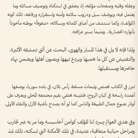
وعقله وقلبه وصفحات مؤلفه، إذ يتعمّق في استكناه وتوصيف مسائله وما
يعتمل فيه، ويوصّف سبل ودروب سلامه وأمنه واستقراره ورفاهه، ذلك كونه
(المؤلف)، وكما نستشف من أعباق كلماته وسبكاته، «شغوفاً» بوطنه مأخوذاً
بأنواره الحضارية.. ومتيماً بسير عراقته.
ولذا فإنه لا يمل في هذا المسار والهوى، البحث عن ألق دمشقه الأثيرة،
والتفتيش عن كل ما يحميها ويردع تيهها ويصون أهلها ويضمن بهاء
حاضرها ومستقبلها.
تبرز في الكتاب قصص وثيمات مسقط رأس بلان، في بلده سوريا، بوصفها
أعمدة راسخة في كيان الروح، فنتبينه يحتفي بقيم مجتمعه المحلي ويعزف على
أوتار نصوع جمال الطبيعة والناس كما لو أنه يصدح بأغنية الأزل والنقاء الأولى.
وفي هذي العوالم يسرد لنا المؤلف كوامن أحاسيسه وما مر به عبر تجارب
ومراحل حياتية متعاقبة، عديدة، في تلك الأمكنة التي تسكنه، ذلك مُذ