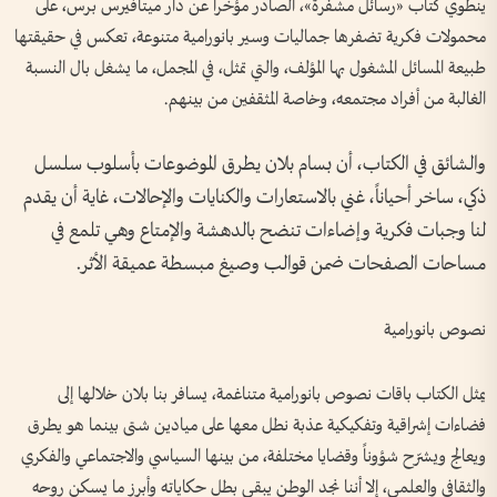
ينطوي كتاب «رسائل مشفّرة»، الصادر مؤخراً عن دار ميتافيرس برس، على
محمولات فكرية تضفرها جماليات وسير بانورامية متنوعة، تعكس في حقيقتها
طبيعة المسائل المشغول بها المؤلف، والتي تمثل، في المجمل، ما يشغل بال النسبة
الغالبة من أفراد مجتمعه، وخاصة المثقفين من بينهم.
والشائق في الكتاب، أن بسام بلان يطرق الموضوعات بأسلوب سلسل
ذكي، ساخر أحياناً، غني بالاستعارات والكنايات والإحالات، غاية أن يقدم
لنا وجبات فكرية وإضاءات تنضح بالدهشة والإمتاع وهي تلمع في
مساحات الصفحات ضمن قوالب وصيغ مبسطة عميقة الأثر.
نصوص بانورامية
يمثل الكتاب باقات نصوص بانورامية متناغمة، يسافر بنا بلان خلالها إلى
فضاءات إشراقية وتفكيكية عذبة نطل معها على ميادين شتى بينما هو يطرق
ويعالج ويشرّح شؤوناً وقضايا مختلفة، من بينها السياسي والاجتماعي والفكري
والثقافي والعلمي، إلا أننا نجد الوطن يبقى بطل حكاياته وأبرز ما يسكن روحه