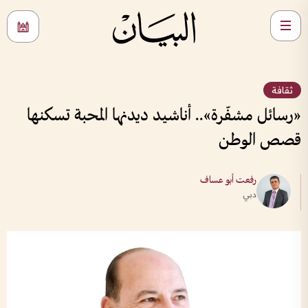
ثقافة
«رسائل مشفّرة».. أناشيد ديدنها المحبة تسكنها
قصص الوطن
رفعت أبو عساف
دبي