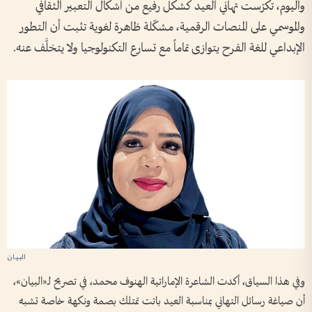
واليوم، تكرّست تهاني العيد كشكل رفيع من أشكال التعبير الثقافي
والموسمي على المنصات الرقمية، مشكّلة ظاهرة لغوية تثبت أن التطور
الإبداعي للغة الفرح يتوازى تماماً مع تسارع التكنولوجيا ولا يتخلَّف عنه.
وفي هذا السياق، أكدت الشاعرة الإماراتية الهنوف محمد، في تصريح لـ«البيان»،
أن صياغة رسائل التهاني بمناسبة العيد باتت تمتلك بصمة ونكهة خاصة تشبه