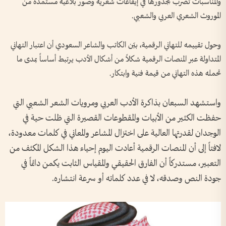
والمناسبات تضرب بجذورها في إيقاعات شعرية وصور بلاغية مستمدة من
الموروث الشعري العربي والشعبي.
وحول تقييمه للتهاني الرقمية، بيّن الكاتب والشاعر السعودي أن اعتبار التهاني
المتداولة عبر المنصات الرقمية شكلاً من أشكال الأدب يرتبط أساساً بمدى ما
تحمله هذه التهاني من قيمة فنية وابتكار.
واستشهد السبعان بذاكرة الأدب العربي ومرويات الشعر الشعبي التي
حفظت الكثير من الأبيات والمقطوعات القصيرة التي ظلت حية في
الوجدان لقدرتها العالية على اختزال المشاعر والمعاني في كلمات معدودة،
لافتاً إلى أن المنصات الرقمية أعادت اليوم إحياء هذا الشكل المكثف من
التعبير، مستدركاً أن الفارق الحقيقي والمقياس الثابت يكمن دائماً في
جودة النص وصدقه، لا في عدد كلماته أو سرعة انتشاره.