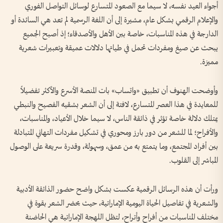
أجواء العيد نفسه، لا سيما مع الصعود المتسارع لوسائل التواصل الفوري
والإعلام الرقمي بشكل عام، مشيرة إلى أن اللغة الرسمية لم تعد هي السائدة أو
الدارجة في هذه المناسبات، خاصة بين الأهل والأصدقاء؛ إذ أصبح الجميع
يبحث عن صيغ ومفردات تحمل في طياتها دلالات عميقة وتعبيرات شعرية
مميزة.
وأوضحت الهنوف أن تطبيق «واتساب» بات المنصة الأسرع والأكثر تفضيلاً
للمعايدة في هذا العصر المتسارع، لافتة إلى أن الشعر بشقيه الفصيح والنبطي
يمتلك دلالة خاصة تؤثر في ذائقة الناس، لا سيما خلال الأعياد، والمناسبات،
والأفراح؛ لما للشعر من دور بارز ومحوري في تشكيل مفردات التهاني المتبادلة
بين أفراد المجتمع، وما يتمتع به من عمق، وسهولة، وقدرة سريعة على الوصول
المباشر إلى القلوب.
ورأت أن هذه الرسائل الرقمية عكست بشكل واضح حضور الذائقة الأدبية
والشعرية في تفاصيل الحياة اليومية الإماراتية، حيث يحضر الشعر بقوة في
مختلف المناسبات من أفراح وأتراح، لتظل اللهجة الإماراتية هي الحاضنة