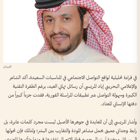
في قراءة تحليلية لواقع التواصل الاجتماعي في المناسبات السعيدة، أكد الشاعر
والإعلامي البحريني إياد المريسي أن رسائل تهاني العيد، برغم الطفرة التقنية
الكبيرة وسهولة التواصل عبر تطبيقات المراسلة الفورية، فقدت جزءاً كبيراً من
دفئها الإنساني المعتاد.
وأشار المريسي إلى أن المعايدة في جوهرها الأصيل ليست مجرد كلمات عابرة، بل
رابط وجداني عميق يحمل مشاعر المودة والتقارب بين البشر؛ ولذلك فإن تحولها
إلى رسائل موحّدة تُبث إلى جميع قوائم الاتصال يُفقدها قيمتها وتأثيرها المعنوي،