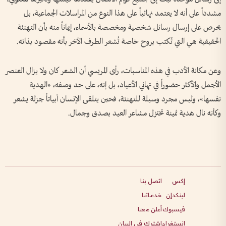
مشدداً على أنه لا يعتمد نهائياً على هذا النوع من المراسلات الجماعية، بل
يحرص على إرسال رسائل شخصية ومخصصة بالأسماء، إيماناً منه بأن التهنئة
الحقيقية هي التي تُكتب بروح خاصة تُشعر الطرف الآخر بأنه مقصود بذاته.
وعن مكانة الأدب في هذه المناسبات، رأى المريسي أن الشعر كان ولا يزال العنصر
الأجمل والأكثر حضوراً في تهاني الأعياد، بل إنه، على حد وصفه، «الهدية
نفسها»، وليس مجرد وسيلة للتهنئة، فحين يتلقى الإنسان أبياتاً جزلة يشعر
وكأنه نال هدية ثمينة تختزل مشاعر العيد بصدق وجمال.
إكس
اتصل بنا
لينكدإن
خدماتنا
فيسبوك
أعلن معنا
انستغرام
اشترك في البيان