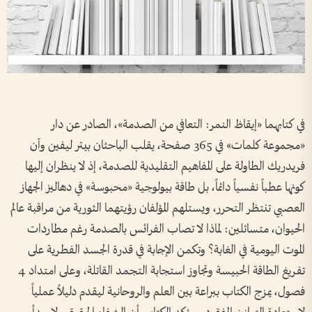
في كتابهما «إيقاظ النمر: التعافي من الصدمة»، الصادر عن دار
«مجموعة كلمات» في 365 صفحة، يقلب الباحثان بيتر ليفين وآن
فريدريك الطاولة على المفاهيم التقليدية للصدمة، إذ لا ينظران إليها
كونها عطباً نفسياً دائماً، بل طاقة بيولوجية «محبوسة» في دهاليز الجهاز
العصبي تنتظر التحرر، ويستلهم المؤلفان رؤيتهما الثورية من مراقبة عالم
الحيوان، متسائلين: لماذا لا تصاب الفرائس بالصدمة رغم مطاردات
الموت اليومية في الغابة؟ وتكمن الإجابة في قدرة الجسد الفطرية على
تفريغ الطاقة الحبيسة وتجاوز استجابة التجمد القاتلة، وعلى امتداد 4
فصول، يمزج الكتاب ببراعة بين العلم والروحانية ليقدم دليلاً عملياً