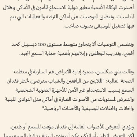
أصدرت الوكالة الأممية معايير دولية للاستماع المأمون في الأماكن وخلال
المناسبات. وتنطبق التوصيات على أماكن الترفيه والفعاليات التي يتم
فيها تشغيل الموسيقى بصوت صاخب.
وتتضمن التوصيات ألا يتجاوز متوسط مستوى 100 ديسيبل كحد
أقصى، وتدريب الموظفين وإبلاغهم بأهمية حماية السمع الجيد.
وقالت بنتي ميكلسن، مديرة إدارة الأمراض غير السارية في منظمة
الصحة العالمية: "الملايين من اليافعين والشباب معرضون لخطر فقدان
السمع بسبب الاستخدام غير الآمن للأجهزة الصوتية الشخصية
والتعرض لمستويات من الأصوات الضارة في أماكن مثل النوادي الليلية
والحانات والحفلات الموسيقية والأحداث الرياضية."
ويؤدي التعرض للأصوات العالية إلى فقدان مؤقت للسمع أو طنين.
لكن التعرض المطول أو المتكرر يمكن أن يؤدي إلى تلف دائم في السمع، مما