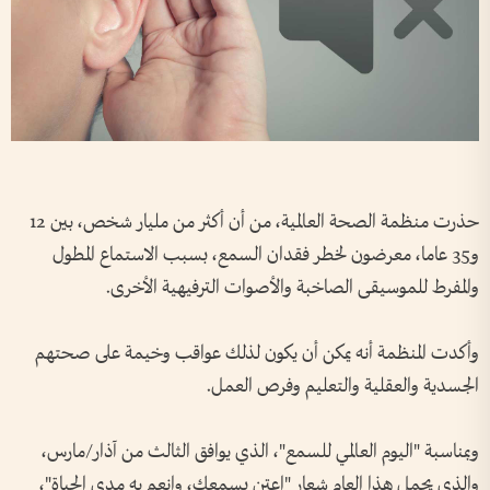
حذرت منظمة الصحة العالمية، من أن أكثر من مليار شخص، بين 12
و35 عاما، معرضون لخطر فقدان السمع، بسبب الاستماع المطول
والمفرط للموسيقى الصاخبة والأصوات الترفيهية الأخرى.
وأكدت المنظمة أنه يمكن أن يكون لذلك عواقب وخيمة على صحتهم
الجسدية والعقلية والتعليم وفرص العمل.
وبمناسبة "اليوم العالمي للسمع"، الذي يوافق الثالث من آذار/مارس،
والذي يحمل هذا العام شعار "اعتنِ بسمعك، وانعم به مدى الحياة"،