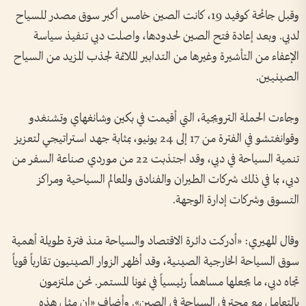
وقبل جائحة كوفيد 19، كانت الصين خامس أكبر سوق مصدر للسياح
لدبي. وبعد إعادة فتح الصين لحدودها، واصلت دبي تنفيذ سياسة
الإعفاء من التأشيرة وغيرها من التدابير الملائمة لجذب المزيد من السياح
الصينيين.
وجاءت الحملة الترويجية، التي أقيمت في بكين وشانغهاي وتشنغدو
وقوانغتشو في الفترة من 17 إلى 24 يونيو، بمثابة جهد استراتيجي لتعزيز
تنمية السياحة في دبي، وقد اجتذبت 22 من موردي صناعة السفر من
دبي، بما في ذلك شركات الطيران والفنادق والمعالم السياحية ومراكز
التسوق وشركات إدارة الوجهة.
وقال المهيري: «أدركت دائرة الاقتصاد والسياحة منذ فترة طويلة أهمية
سوق السياحة الخارجية الصينية، وقد أظهر الزوار الصينيون تقارباً قوياً
تجاه دبي، ما يجعلها مساهماً رئيسياً في نمونا المستمر. نحن ملتزمون
بالتعامل مع محترفي السياحة في الصين». وأضاف «إن مثل هذه