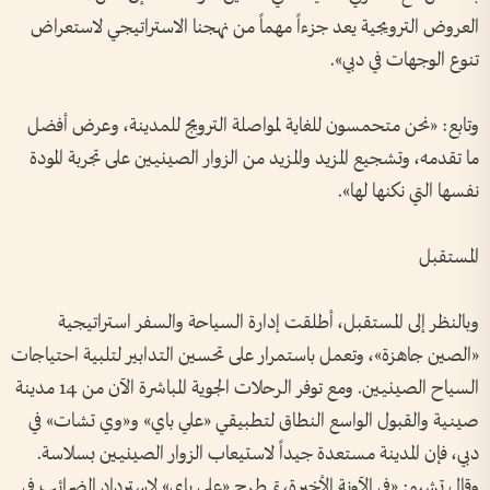
العروض الترويجية يعد جزءاً مهماً من نهجنا الاستراتيجي لاستعراض
تنوع الوجهات في دبي».
وتابع: «نحن متحمسون للغاية لمواصلة الترويج للمدينة، وعرض أفضل
ما تقدمه، وتشجيع المزيد والمزيد من الزوار الصينيين على تجربة المودة
نفسها التي نكنها لها».
المستقبل
وبالنظر إلى المستقبل، أطلقت إدارة السياحة والسفر استراتيجية
«الصين جاهزة»، وتعمل باستمرار على تحسين التدابير لتلبية احتياجات
السياح الصينيين. ومع توفر الرحلات الجوية المباشرة الآن من 14 مدينة
صينية والقبول الواسع النطاق لتطبيقي «علي باي» و«وي تشات» في
دبي، فإن المدينة مستعدة جيداً لاستيعاب الزوار الصينيين بسلاسة.
وقال تشيو: «في الآونة الأخيرة، تم طرح «علي باي» لاسترداد الضرائب في