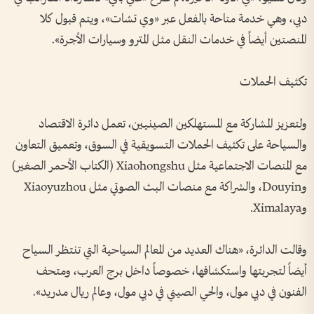
دبي، وهي خدمة متاحة بالفعل عبر «وي تشات»، ويتم قبول كلا
المنصتين أيضاً في خدمات النقل مثل المترو وسيارات الأجرة».
تكثيف الحملات
ولتعزيز المشاركة مع المستهلكين الصينيين، تعمل دائرة الاقتصاد
والسياحة على تكثيف الحملات التسويقية في السوق، وتعميق التعاون
مع المنصات الاجتماعية مثل Xiaohongshu (الكتاب الأحمر الصغير)
وDouyin، والشراكة مع منصات البث الصوتي مثل Xiaoyuzhou
وXimalaya.
وقالت الدائرة، «هناك العديد من المعالم السياحية التي تنتظر السياح
أيضاً لتجربتها واستكشافها، خصوصاً داخل برج العرب، ومتحف
الفنون في دبي مول، والحي الصيني في دبي مول، وعالم ريال مدريد».