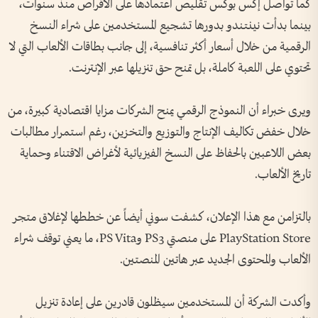
كما تواصل إكس بوكس تقليص اعتمادها على الأقراص منذ سنوات،
بينما بدأت نينتندو بدورها تشجيع المستخدمين على شراء النسخ
الرقمية من خلال أسعار أكثر تنافسية، إلى جانب بطاقات الألعاب التي لا
تحتوي على اللعبة كاملة، بل تمنح حق تنزيلها عبر الإنترنت.
ويرى خبراء أن النموذج الرقمي يمنح الشركات مزايا اقتصادية كبيرة، من
خلال خفض تكاليف الإنتاج والتوزيع والتخزين، رغم استمرار مطالبات
بعض اللاعبين بالحفاظ على النسخ الفيزيائية لأغراض الاقتناء وحماية
تاريخ الألعاب.
بالتزامن مع هذا الإعلان، كشفت سوني أيضاً عن خططها لإغلاق متجر
PlayStation Store على منصتي PS3 وPS Vita، ما يعني توقف شراء
الألعاب والمحتوى الجديد عبر هاتين المنصتين.
وأكدت الشركة أن المستخدمين سيظلون قادرين على إعادة تنزيل