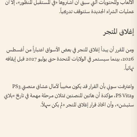
الألعاب والمحتويات التي سبق أن اشتروها «في المستقبل المنظور»، إلا أن
عمليات الشراء الجديدة ستتوقف تدريجياً.
إغلاق المتجر
ومن المقرر أن يبدأ إغلاق المتجر في بعض الأسواق اعتباراً من أغسطس
2026، بينما سيستمر في الولايات المتحدة حتى يوليو 2027 قبل إيقافه
نهائياً.
واعترفت سوني بأن القرار قد يكون مخيباً لآمال عشاق منصتي PS3
وPS Vita، مؤكدة أن هاتين المنصتين تمثلان مرحلة مهمة في تاريخ «بلاي
ستيشن»، وأن اتخاذ قرار إغلاق المتجر «لم يكن سهلاً.