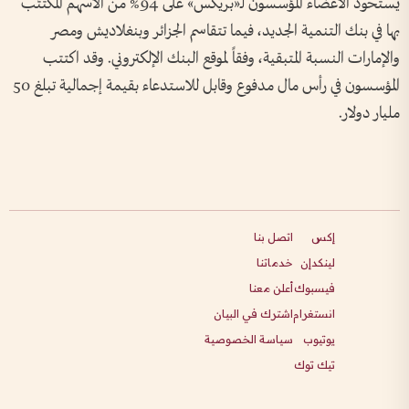
يستحوذ الأعضاء المؤسسون لـ«بريكس» على 94% من الأسهم المكتتَب
بها في بنك التنمية الجديد، فيما تتقاسم الجزائر وبنغلاديش ومصر
والإمارات النسبة المتبقية، وفقاً لموقع البنك الإلكتروني. وقد اكتتب
المؤسسون في رأس مال مدفوع وقابل للاستدعاء بقيمة إجمالية تبلغ 50
مليار دولار.
إكس
اتصل بنا
لينكدإن
خدماتنا
فيسبوك
أعلن معنا
انستغرام
اشترك في البيان
يوتيوب
سياسة الخصوصية
تيك توك