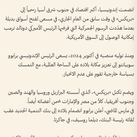
انضمت إندونيسيا، أكبر اقتصاد في جنوب شرق آسيا رسمياً إلى
«بريكس» في وقت سابق من العام الجاري، في مسعى لفتح أسواق بديلة
بعدما هدّدت الرسوم الجمركية التي فرضها الرئيس الأميركي دونالد ترمب
إمكانية الوصول إلى السوق الأمريكية.
ومنذ توليه منصبه في أكتوبر 2024، يسعى الرئيس الإندونيسي برابوو
سوبيانتو إلى تعزيز مكانة بلاده على الساحة العالمية، مع التمسك
بسياسة خارجية تقوم على عدم الانحياز.
ويضم تكتل «بريكس»، الذي أسسته البرازيل وروسيا والهند والصين
وجنوب أفريقيا، كلاً من مصر والإمارات ضمن أعضائه أيضاً.
في مارس الماضي، أعلن برابوو انضمام بلاده إلى بنك التنمية الجديد عقب
لقائه رئيسة البنك، ديلما روسيف، في جاكرتا.