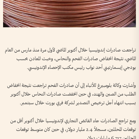
تراجعت صادرات إندونيسيا خلال أكتوبر الماضي لأول مرة منذ مارس من العام
الماضي، نتيجة انخفاض صادرات الفحم والنحاس، وخبث المعادن بحسب
بودجي إيسمارتيني أحد نواب رئيس مكتب الإحصاء الإندونيسي.
وأشارت وكالة بلومبيرغ للأنباء إلى أن صادرات الفحم تراجعت نتيجة انخفاض
الطلب من الصين والهند، في حين انخفضت صادرات النحاس خلال أكتوبر
بسبب انتهاء أجل ترخيص التصدير لشركة فري بورت خلال سبتمبر.
ومع تراجع الصادرات جاء الفائض التجاري لإندونيسيا خلال أكتوبر أقل من
توقعات المحللين، مسجلاً 2.4 مليار دولار، في حين كان متوسط توقعات
المحللين 6.717 مليارات دولار.