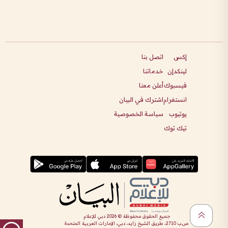
إكس
اتصل بنا
لينكدإن
خدماتنا
فيسبوك
أعلن معنا
انستغرام
اشترك في البيان
يوتيوب
سياسة الخصوصية
تيك توك
جميع الحقوق محفوظة ©
2026
دبي للإعلام
ص.ب 2710، طريق الشيخ زايد، دبي، الإمارات العربية المتحدة