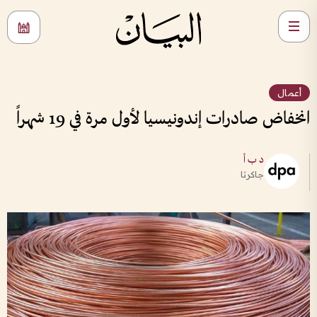
أعمال
انخفاض صادرات إندونيسيا لأول مرة في 19 شهراً
د ب أ
جاكرتا