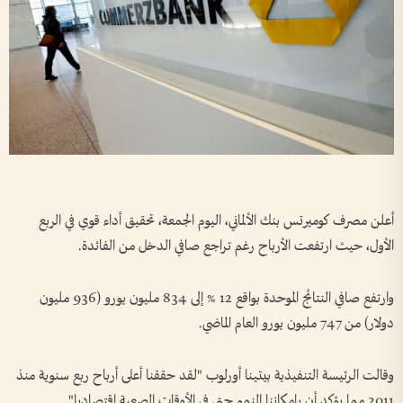
أعلن مصرف كوميرتس بنك الألماني، اليوم الجمعة، تحقيق أداء قوي في الربع
الأول، حيث ارتفعت الأرباح رغم تراجع صافي الدخل من الفائدة.
وارتفع صافي النتائج الموحدة بواقع 12 % إلى 834 مليون يورو (936 مليون
دولار) من 747 مليون يورو العام الماضي.
وقالت الرئيسة التنفيذية بيتينا أورلوب "لقد حققنا أعلى أرباح ربع سنوية منذ
2011 مما يؤكد أن بإمكاننا النمو حتى في الأوقات الصعبة اقتصاديا".