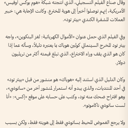
وقال صناع الفيلم التسجيلي، الذي أنتجته شبكة «هوم بوكس أوفيس»
الأمريكية، إنهم توصلوا أخيراً إلى هوية المخترع. وكانت الإجابة هي: خبير
العملات المشفرة الكندي «بيتر تود».
وفي الفيلم الذي حمل عنوان «الأموال الكهربائية: لغز البتكوين»، واجه
بيتر تود المخرج السينمائي كولين هوباك بما يعتبره دليلاً، وسأله عما إذا
كان هو الذي يقف وراء الاختراع، الذي تبلغ قيمته أكثر من تريليون
دولار.
وكان الدليل الذي استند إليه «هوباك» هو منشور من قبل «بيتر تود»
في أحد المنتديات، والذي يبدو أنه استمرار لمنشور آخر من «ساتوشي»،
وهو اقتراح ضحك منه تود، وكتب على حسابه على موقع «إكس»: «أنا
لست ساتوشي ناكاموتو».
ولا يرجع الغموض المحيط بساتوشي فقط إلى هويته فقط، ولكن بسبب