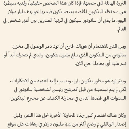
الثروة الهائلة التي جمعها، فإذا كان هذا الشخص حقيقياً، ولديه سيطرة
على محفظة البتكوين الخاصة به، فستكون قيمتها نحو 69 مليار دولار
اليوم، ما يعني أن ساتوشي سيكون في المرتبة العشرين بين أغنى شخص في
العالم.
ومن المثير للاهتمام أن هوباك اقترح أن تود دمر الوصول إلى مخزن
ساتوشي من البتكوين الذي يبلغ مليون بتكوين، والذي لم يتحرك أبداً أو
تتم عليه أي معاملة حتى الآن.
وبيتر تود هو مطور بتكوين بارز، وينسب إليه العديد من الابتكارات،
لكن لم يتم تسميته من قبل كمرشح رئيسي لشخصية ساتوشي في
السنوات التي قضاها الناس في محاولة الكشف عن مخترع البتكوين.
وكان هناك اهتمام كبير بهذه المحاولة الأخيرة لحل هذا اللغز، وقبل
إصدار الوثائقي تم وضع أكثر من 44 مليون دولار في رهانات على موقع