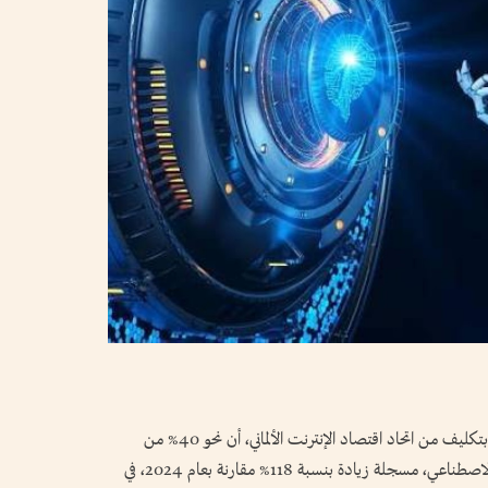
كشفت دراسة أجرتها شركة «آي دبليو كونسالت» بتكليف من اتحاد اقتصاد الإنترنت الألماني، أن نحو 40% من
الشركات في ألمانيا تستخدم حالياً تطبيقات الذكاء الاصطناعي، مسجلة زيادة بنسبة 118% مقارنة بعام 2024، في