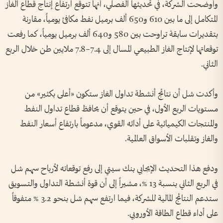
وأوضحت الشركة، في تحديثها الفصلي، أنها تتوقع ارتفاع إنتاج قطاع الغاز
المتكامل إلى ما بين 610 و650 ألف برميل نفط مكافئ يومياً، مقارنة
بتقديرات سابقة تراوحت بين 580 و640 ألف برميل يومياً، كما رفعت
توقعاتها لإنتاج الغاز الطبيعي المسال إلى 7.4–7.8 ملايين طن خلال الربع
الثاني.
وأكدت شل أن نتائج أنشطة تداول الغاز ستكون «أعلى بكثير» من
مستويات الربع الأول، في حين يتوقع أن يحافظ قطاع تداول النفط
والمنتجات الكيميائية على أدائه القوي، مدعوماً بارتفاع أسعار النفط
والغاز وتقلبات الأسواق العالمية.
ودفع هذا التحديث الإيجابي بنك سيتي إلى رفع توقعاته لأرباح سهم شل
في الربع الثاني بنسبة 13 %، مشيراً إلى أن قوة أنشطة التداول والتسويق
ستدعم النتائج المالية للشركة، فيما ارتفع سهم شل بنحو 3.2 % متفوقاً
على أداء قطاع الطاقة الأوروبي.